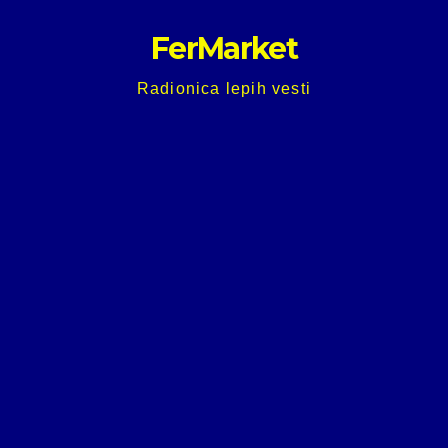
Skip
FerMarket
to
content
Radionica lepih vesti