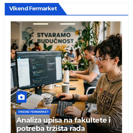
Vikend Fermarket
VIKEND FERMARKET
V
Analiza upisa na fakultete i
C
e
potreba tržišta rada
b