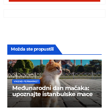
Možda ste propustili
VIKEND FERMARKET
Međunarodni dan mačaka:
upoznajte istanbulske mace