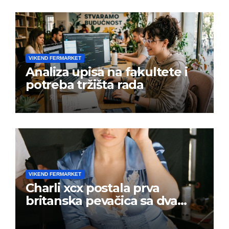
VIKEND FERMARKET
Analiza upisa na fakultete i
potreba tržišta rada
VIKEND FERMARKET
Charli xcx postala prva
britanska pevačica sa dva
albuma na prvom mestu u
istoj kalendarskoj godini