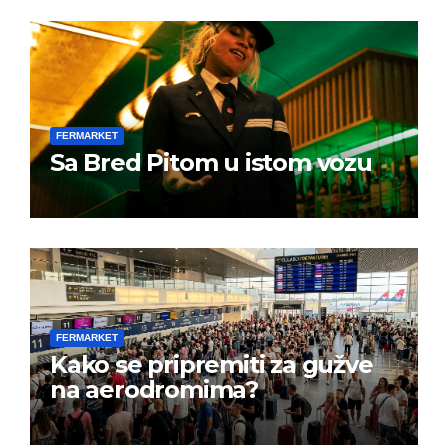
FERMARKET
Sa Bred Pitom u istom vozu
FERMARKET
Kako se pripremiti za gužve
na aerodromima?