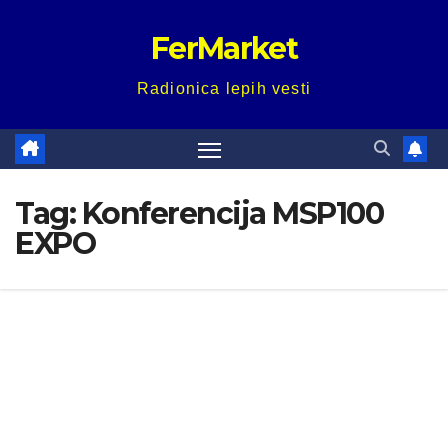
Skip
FerMarket
to
content
Radionica lepih vesti
Tag:
Konferencija MSP100
EXPO