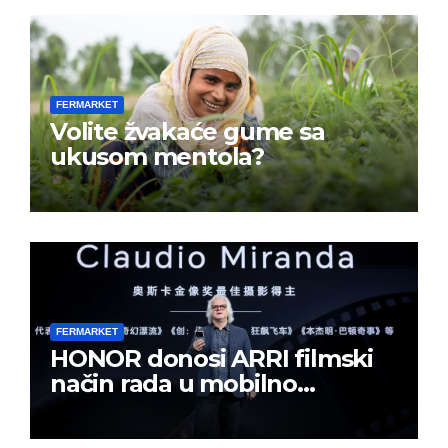
FERMARKET
Volite žvakaće gume sa
ukusom mentola?
FERMARKET
HONOR donosi ARRI filmski
način rada u mobilno
kreiranje sadržaja