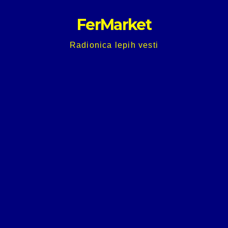
Skip
FerMarket
to
content
Radionica lepih vesti