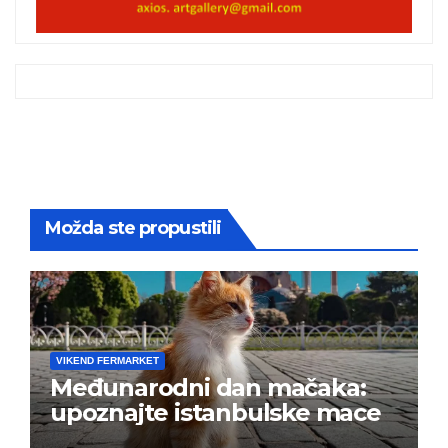
Možda ste propustili
VIKEND FERMARKET
Međunarodni dan mačaka:
upoznajte istanbulske mace