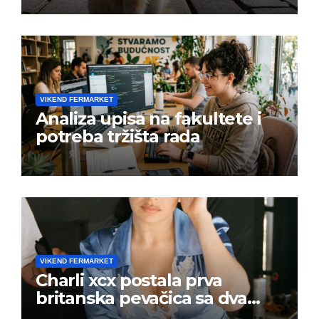
VIKEND FERMARKET
Analiza upisa na fakultete i
potreba tržišta rada
VIKEND FERMARKET
Charli xcx postala prva
britanska pevačica sa dva
albuma na prvom mestu u