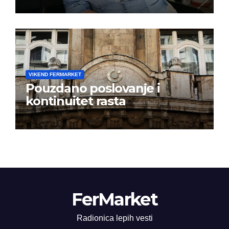
istoj kalendarskoj godini
VIKEND FERMARKET
Pouzdano poslovanje i
kontinuitet rasta
FerMarket
Radionica lepih vesti