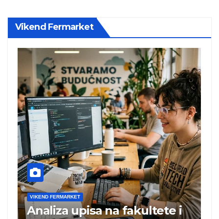
Vikend Fermarket
VIKEND FERMARKET
V
Analiza upisa na fakultete i
C