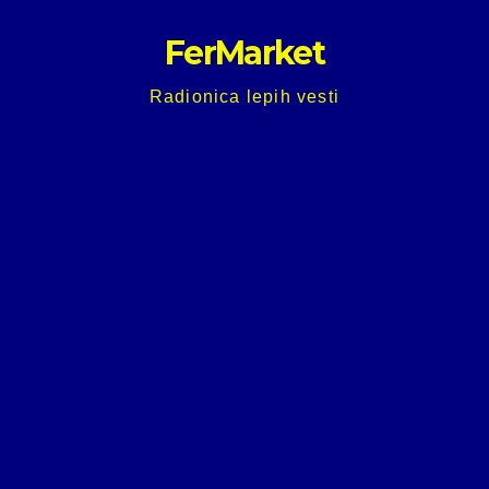
Skip
FerMarket
to
content
Radionica lepih vesti