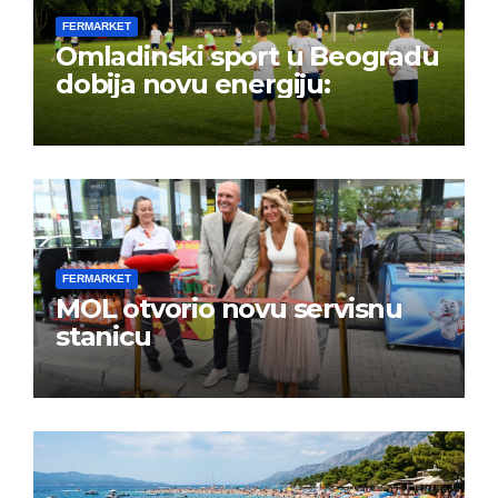
FERMARKET
Omladinski sport u Beogradu
dobija novu energiju:
FERMARKET
MOL otvorio novu servisnu
stanicu