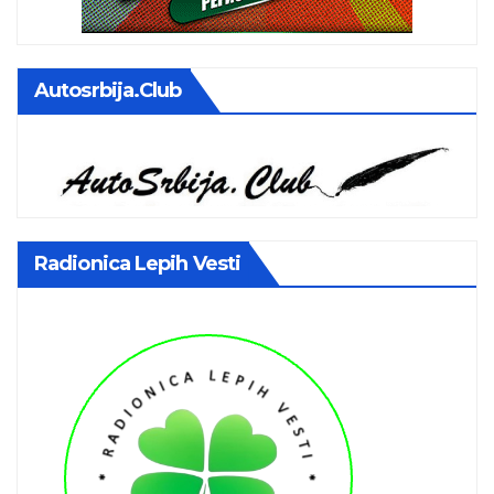
Autosrbija.club
Radionica Lepih Vesti