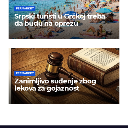
FERMARKET
Srpski turisti u Grčkoj treba
da budu na oprezu
FERMARKET
Zanimljivo suđenje zbog
lekova za gojaznost