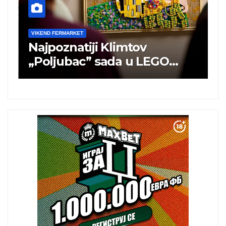
VIKEND FERMARKET
Najpoznatiji Klimtov
V
„Poljubac” sada u LEGO
N
izdanju