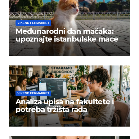
VIKEND FERMARKET
Međunarodni dan mačaka:
upoznajte istanbulske mace
VIKEND FERMARKET
Analiza upisa na fakultete i
potreba tržišta rada