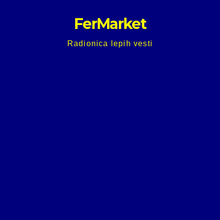
Skip
FerMarket
to
content
Radionica lepih vesti