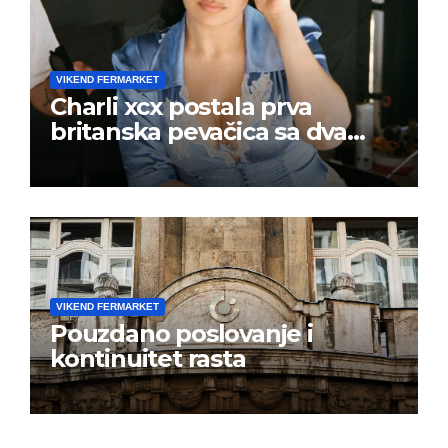
VIKEND FERMARKET
Charli xcx postala prva
britanska pevačica sa dva
albuma na prvom mestu u
istoj kalendarskoj godini
VIKEND FERMARKET
Pouzdano poslovanje i
kontinuitet rasta