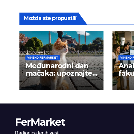
Možda ste propustili
VIKEND FERMARKET
VIKEND 
Međunarodni dan
Anal
mačaka: upoznajte
faku
istanbulske mace
trži
FerMarket
Radionica lepih vesti