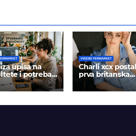
FERMARKET
VIKEND FERMARKET
iza upisa na
Charli xcx posta
ltete i potreba
prva britanska
šta rada
pevačica sa dva
albuma na prv
mestu u istoj
kalendarskoj go