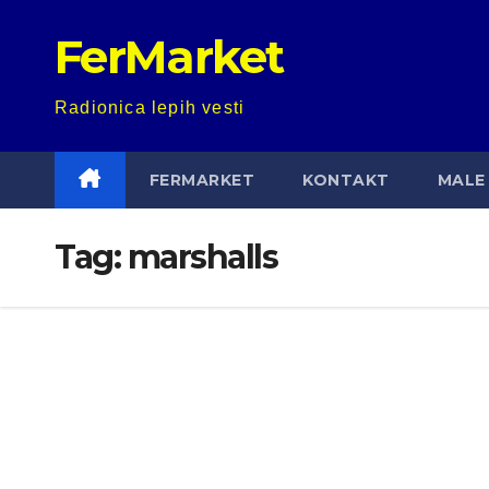
Skip
FerMarket
to
content
Radionica lepih vesti
FERMARKET
KONTAKT
MALE 
Tag:
marshalls