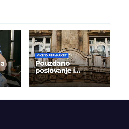
VIKEND FERMARKET
la
Pouzdano
poslovanje i
kontinuitet rasta
om
dini