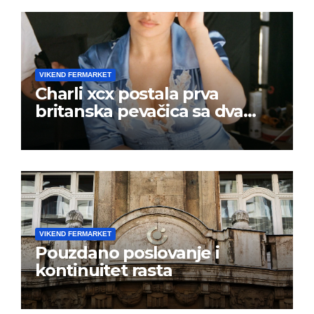
VIKEND FERMARKET
Charli xcx postala prva
britanska pevačica sa dva
albuma na prvom mestu u
istoj kalendarskoj godini
VIKEND FERMARKET
Pouzdano poslovanje i
kontinuitet rasta