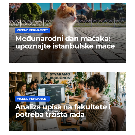
VIKEND FERMARKET
Međunarodni dan mačaka:
upoznajte istanbulske mace
VIKEND FERMARKET
Analiza upisa na fakultete i
potreba tržišta rada