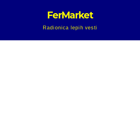
Skip
FerMarket
to
content
Radionica lepih vesti