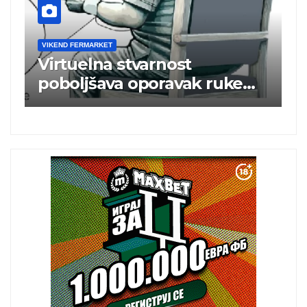
VIKEND FERMARKET
V
m
Virtuelna stvarnost
B
poboljšava oporavak ruke
e
nakon moždanog udara