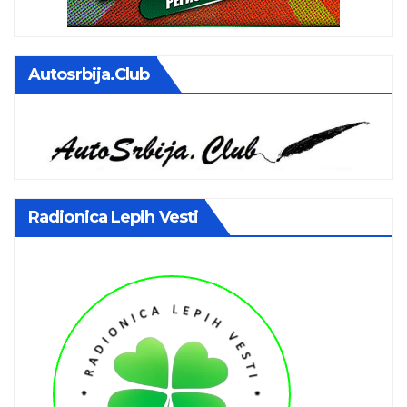
Autosrbija.club
Radionica Lepih Vesti