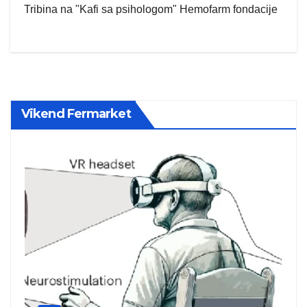
Tribina na "Kafi sa psihologom" Hemofarm fondacije
Vikend Fermarket