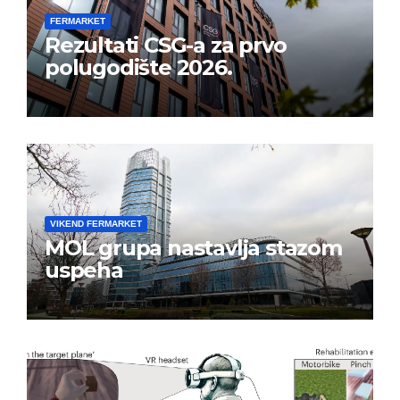
FERMARKET
Rezultati CSG-a za prvo
polugodište 2026.
VIKEND FERMARKET
MOL grupa nastavlja stazom
uspeha