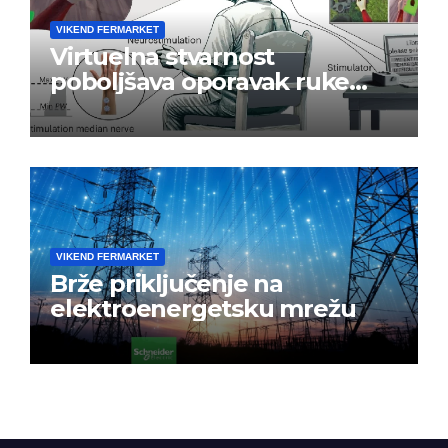
VIKEND FERMARKET
Virtuelna stvarnost
poboljšava oporavak ruke
nakon moždanog udara
VIKEND FERMARKET
Brže priključenje na
elektroenergetsku mrežu