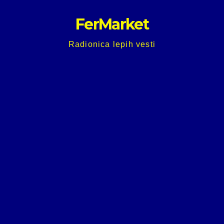
Skip
FerMarket
to
content
Radionica lepih vesti