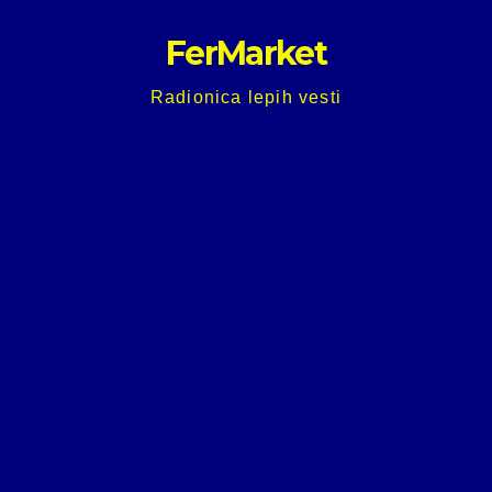
Skip
FerMarket
to
content
Radionica lepih vesti