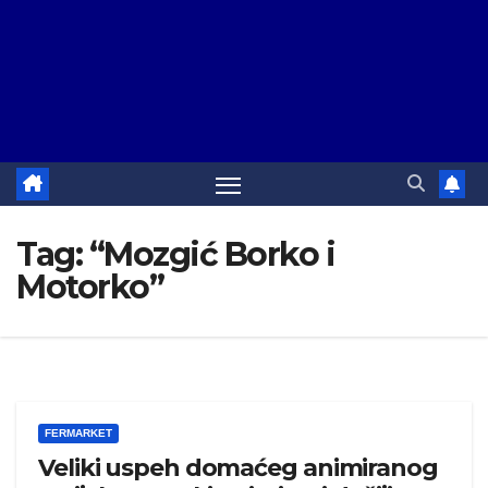
Tag:
“Mozgić Borko i
Motorko”
FERMARKET
Veliki uspeh domaćeg animiranog