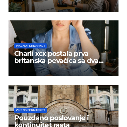
VIKEND FERMARKET
Charli xcx postala prva
britanska pevačica sa dva
albuma na prvom mestu u
istoj kalendarskoj godini
VIKEND FERMARKET
Pouzdano poslovanje i
kontinuitet rasta