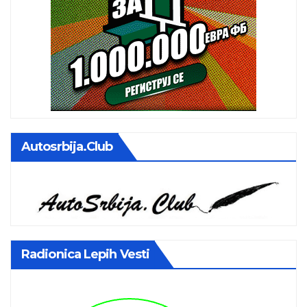
Autosrbija.club
Radionica Lepih Vesti