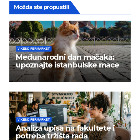
Možda ste propustili
VIKEND FERMARKET
Međunarodni dan mačaka:
upoznajte istanbulske mace
VIKEND FERMARKET
Analiza upisa na fakultete i
potreba tržišta rada