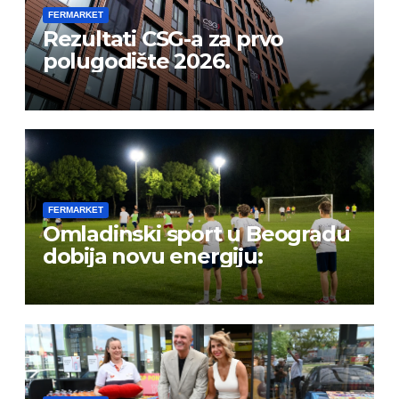
FERMARKET
Rezultati CSG-a za prvo
polugodište 2026.
FERMARKET
Omladinski sport u Beogradu
dobija novu energiju: