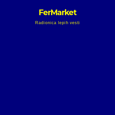
Skip
FerMarket
to
content
Radionica lepih vesti