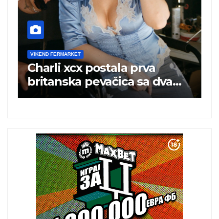
VIKEND FERMARKET
V
Charli xcx postala prva
P
britanska pevačica sa dva
k
albuma na prvom mestu u
istoj kalendarskoj godini