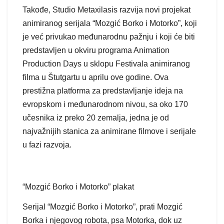
Takođe, Studio Metaxilasis razvija novi projekat
animiranog serijala “Mozgić Borko i Motorko”, koji
je već privukao međunarodnu pažnju i koji će biti
predstavljen u okviru programa Animation
Production Days u sklopu Festivala animiranog
filma u Štutgartu u aprilu ove godine. Ova
prestižna platforma za predstavljanje ideja na
evropskom i međunarodnom nivou, sa oko 170
učesnika iz preko 20 zemalja, jedna je od
najvažnijih stanica za animirane filmove i serijale
u fazi razvoja.
“Mozgić Borko i Motorko” plakat
Serijal “Mozgić Borko i Motorko”, prati Mozgić
Borka i njegovog robota, psa Motorka, dok uz