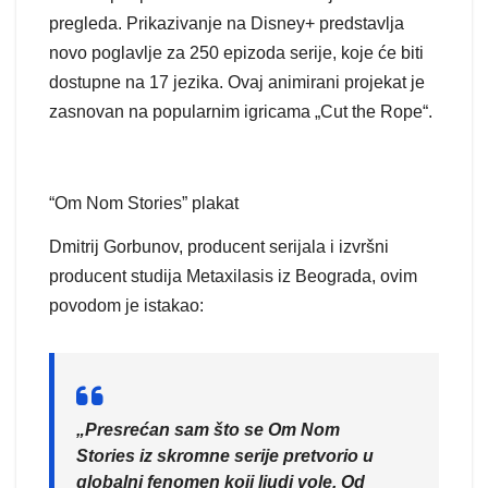
pregleda. Prikazivanje na Disney+ predstavlja
novo poglavlje za 250 epizoda serije, koje će biti
dostupne na 17 jezika. Ovaj animirani projekat je
zasnovan na popularnim igricama „Cut the Rope“.
“Om Nom Stories” plakat
Dmitrij Gorbunov, producent serijala i izvršni
producent studija Metaxilasis iz Beograda, ovim
povodom je istakao:
„Presrećan sam što se Om Nom
Stories iz skromne serije pretvorio u
globalni fenomen koji ljudi vole. Od