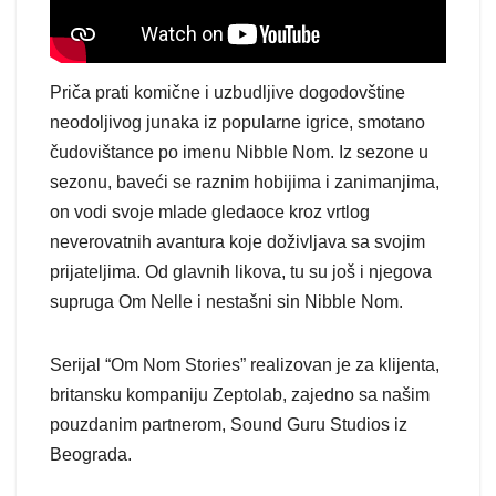
Priča prati komične i uzbudljive dogodovštine
neodoljivog junaka iz popularne igrice, smotano
čudovištance po imenu Nibble Nom. Iz sezone u
sezonu, baveći se raznim hobijima i zanimanjima,
on vodi svoje mlade gledaoce kroz vrtlog
neverovatnih avantura koje doživljava sa svojim
prijateljima. Od glavnih likova, tu su još i njegova
supruga Om Nelle i nestašni sin Nibble Nom.
Serijal “Om Nom Stories” realizovan je za klijenta,
britansku kompaniju Zeptolab, zajedno sa našim
pouzdanim partnerom, Sound Guru Studios iz
Beograda.