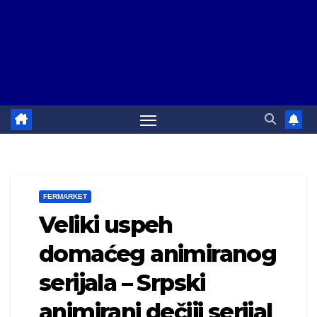
FERMARKET
Veliki uspeh
domaćeg animiranog
serijala – Srpski
animirani dečiji serijal