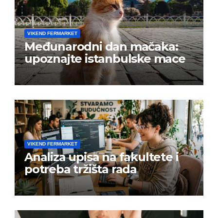
VIKEND FERMARKET
Međunarodni dan mačaka:
upoznajte istanbulske mace
VIKEND FERMARKET
Analiza upisa na fakultete i
potreba tržišta rada