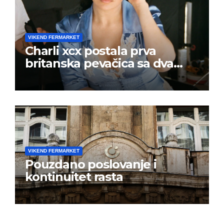
VIKEND FERMARKET
Charli xcx postala prva
britanska pevačica sa dva
albuma na prvom mestu u
istoj kalendarskoj godini
VIKEND FERMARKET
Pouzdano poslovanje i
kontinuitet rasta