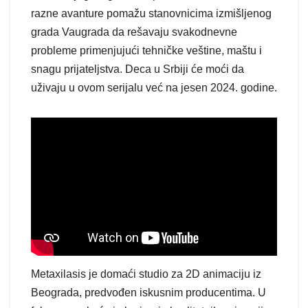
razne avanture pomažu stanovnicima izmišljenog
grada Vaugrada da rešavaju svakodnevne
probleme primenjujući tehničke veštine, maštu i
snagu prijateljstva. Deca u Srbiji će moći da
uživaju u ovom serijalu već na jesen 2024. godine.
Metaxilasis je domaći studio za 2D animaciju iz
Beograda, predvođen iskusnim producentima. U