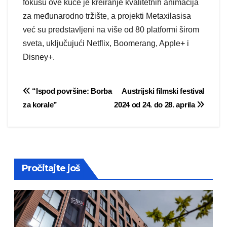
fokusu ove kuće je kreiranje kvalitetnih animacija
za međunarodno tržište, a projekti Metaxilasisa
već su predstavljeni na više od 80 platformi širom
sveta, uključujući Netflix, Boomerang, Apple+ i
Disney+.
Post
“Ispod površine: Borba
Austrijski filmski festival
za korale”
2024 od 24. do 28. aprila
navigation
Pročitajte još