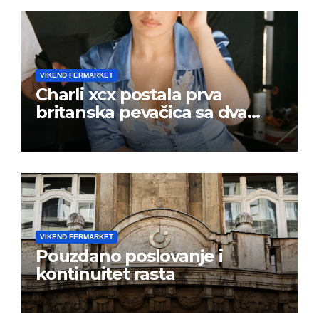
VIKEND FERMARKET
Charli xcx postala prva
britanska pevačica sa dva
albuma na prvom mestu u
istoj kalendarskoj godini
VIKEND FERMARKET
Pouzdano poslovanje i
kontinuitet rasta