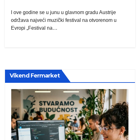
I ove godine se u junu u glavnom gradu Austrije
održava najveći muzički festival na otvorenom u
Evropi „Festival na…
Vikend Fermarket