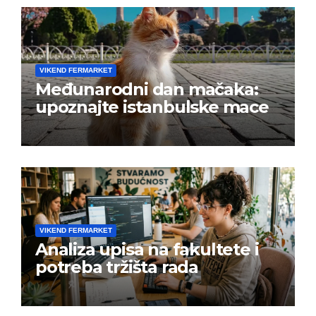
VIKEND FERMARKET
Međunarodni dan mačaka:
upoznajte istanbulske mace
VIKEND FERMARKET
Analiza upisa na fakultete i
potreba tržišta rada