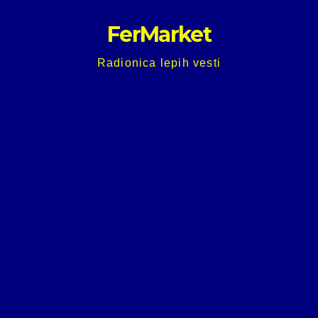
Skip
FerMarket
to
content
Radionica lepih vesti