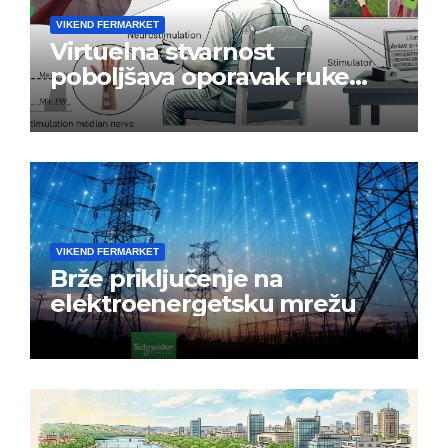
VIKEND FERMARKET
Virtuelna stvarnost
poboljšava oporavak ruke
nakon moždanog udara
VIKEND FERMARKET
Brže priključenje na
elektroenergetsku mrežu