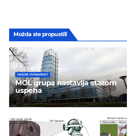
Možda ste propustili
VIKEND FERMARKET
MOL grupa nastavlja stazom
uspeha