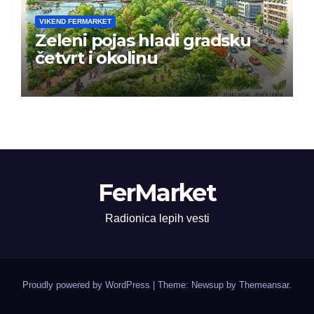
VIKEND FERMARKET
Zeleni pojas hladi gradsku
četvrt i okolinu
FerMarket
Radionica lepih vesti
Proudly powered by WordPress
|
Theme: Newsup by
Themeansar
.