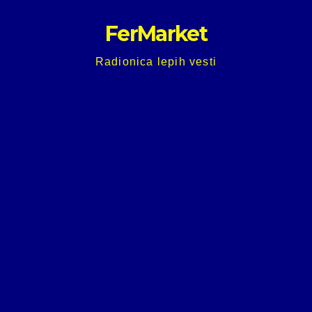
Skip
FerMarket
to
content
Radionica lepih vesti