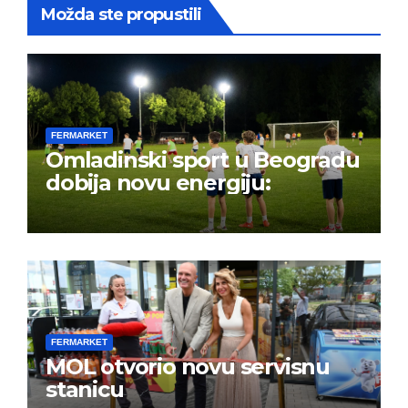
Možda ste propustili
FERMARKET
Omladinski sport u Beogradu
dobija novu energiju:
FERMARKET
MOL otvorio novu servisnu
stanicu