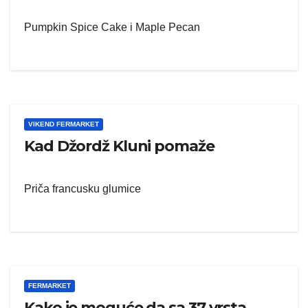
Pumpkin Spice Cake i Maple Pecan
VIKEND FERMARKET
Kad Džordž Kluni pomaže
Priča francusku glumice
FERMARKET
Kako je moguće da sa 37 vrsta