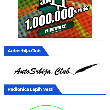
Autosrbija.club
Radionica Lepih Vesti