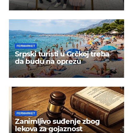
FERMARKET
Srpski turisti u Grčkoj treba
da budu na oprezu
FERMARKET
Zanimljivo suđenje zbog
lekova za gojaznost