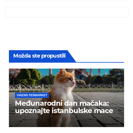
Možda ste propustili
VIKEND FERMARKET
Međunarodni dan mačaka:
upoznajte istanbulske mace