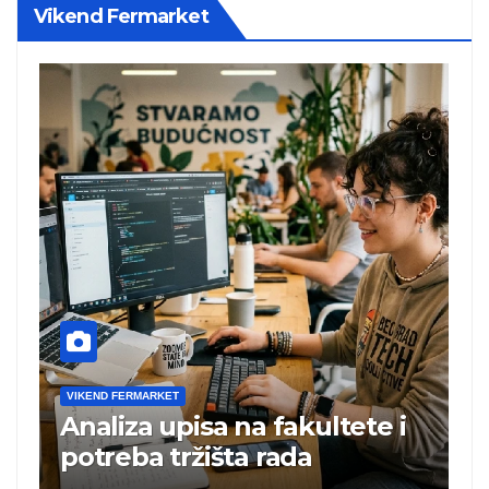
Vikend Fermarket
 FERMARKET
VIKEND FERMARKET
iza upisa na fakultete i
Charli xcx
reba tržišta rada
britanska
albuma n