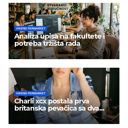
VIKEND FERMARKET
Analiza upisa na fakultete i
potreba tržišta rada
VIKEND FERMARKET
Charli xcx postala prva
britanska pevačica sa dva
albuma na prvom mestu u
istoj kalendarskoj godini