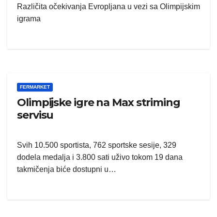
Različita očekivanja Evropljana u vezi sa Olimpijskim
igrama
FERMARKET
Olimpijske igre na Max striming
servisu
Svih 10.500 sportista, 762 sportske sesije, 329
dodela medalja i 3.800 sati uživo tokom 19 dana
takmičenja biće dostupni u…