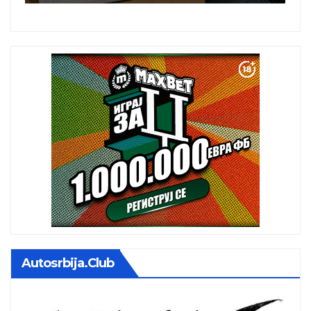
istoj kale
Autosrbija.club