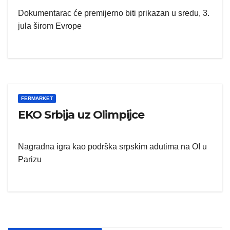
Dokumentarac će premijerno biti prikazan u sredu, 3.
jula širom Evrope
FERMARKET
EKO Srbija uz Olimpijce
Nagradna igra kao podrška srpskim adutima na OI u
Parizu