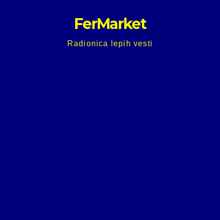
Skip
FerMarket
to
content
Radionica lepih vesti