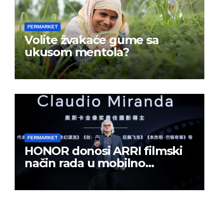
FERMARKET
Volite žvakaće gume sa
ukusom mentola?
FERMARKET
HONOR donosi ARRI filmski
način rada u mobilno
kreiranje sadržaja