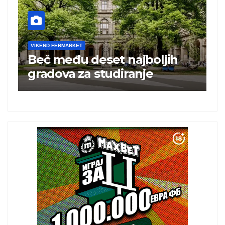
VIKEND FERMARKET
V
Beč među deset najboljih
T
i
gradova za studiranje
t