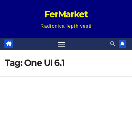
Skip
FerMarket
to
content
Radionica lepih vesti
Tag:
One UI 6.1