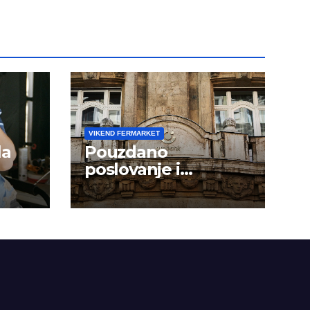
VIKEND FERMARKET
la
Pouzdano
poslovanje i
kontinuitet rasta
om
dini