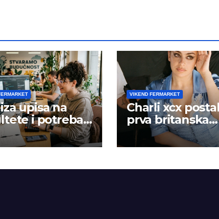
FERMARKET
VIKEND FERMARKET
iza upisa na
Charli xcx posta
ltete i potreba
prva britanska
šta rada
pevačica sa dva
albuma na prv
mestu u istoj
kalendarskoj go