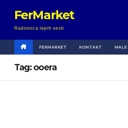
Skip
FerMarket
to
content
Radionica lepih vesti
FERMARKET
KONTAKT
MALE 
Tag:
ooera