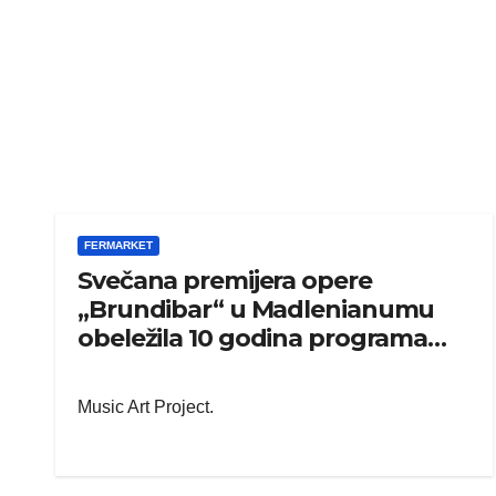
FERMARKET
Svečana premijera opere
„Brundibar“ u Madlenianumu
obeležila 10 godina programa
Muzika nade
Music Art Project.