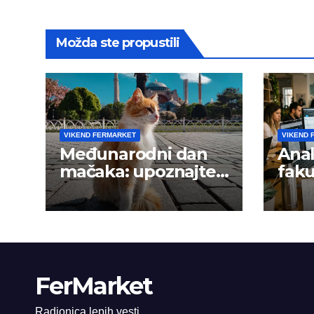
Možda ste propustili
VIKEND FERMARKET
VIKEND 
Međunarodni dan
Anal
mačaka: upoznajte
faku
istanbulske mace
trži
FerMarket
Radionica lepih vesti