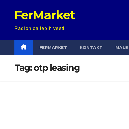
Skip
FerMarket
to
content
Radionica lepih vesti
FERMARKET
KONTAKT
MALE 
Tag:
otp leasing