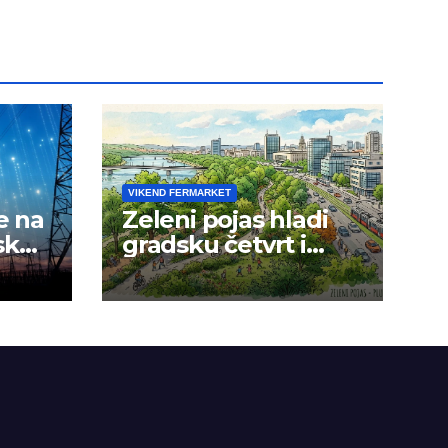
VIKEND FERMARKET
e na
Zeleni pojas hladi
sku
gradsku četvrt i
okolinu