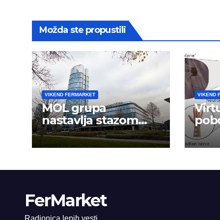
Možda ste propustili
VIKEND FERMARKET
VIKEND 
MOL grupa
Virt
nastavlja stazom
pobo
uspeha
ruk
mož
FerMarket
Radionica lepih vesti