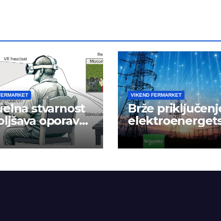
FERMARKET
VIKEND FERMARKET
uelna stvarnost
Brže priključenj
ljšava oporavak
elektroenerget
e nakon
mrežu
danog udara