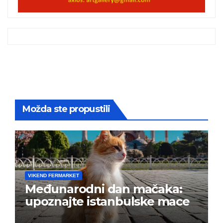
Možda ste propustili
VIKEND FERMARKET
Međunarodni dan mačaka:
upoznajte istanbulske mace