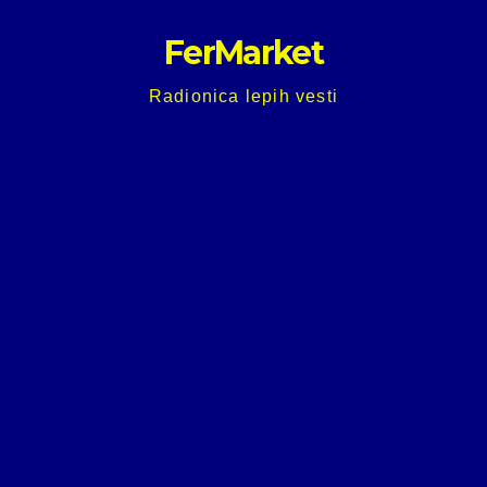
Skip
FerMarket
to
content
Radionica lepih vesti