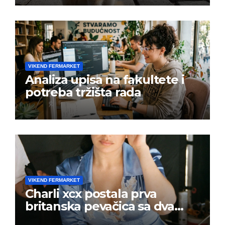
VIKEND FERMARKET
Analiza upisa na fakultete i
potreba tržišta rada
VIKEND FERMARKET
Charli xcx postala prva
britanska pevačica sa dva
albuma na prvom mestu u