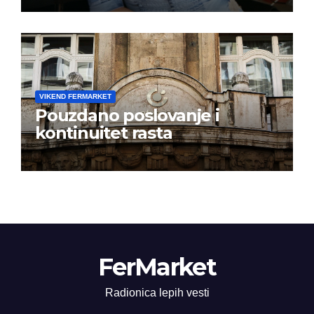
istoj kalendarskoj godini
VIKEND FERMARKET
Pouzdano poslovanje i
kontinuitet rasta
FerMarket
Radionica lepih vesti