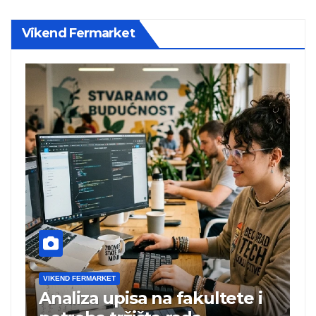
Vikend Fermarket
VIKEND FERMARKET
V
Analiza upisa na fakultete i
C