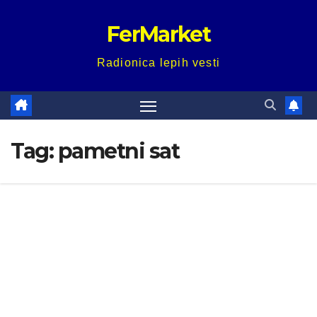
Skip
FerMarket
to
content
Radionica lepih vesti
Tag:
pametni sat