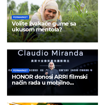
FERMARKET
Volite žvakaće gume sa
ukusom mentola?
FERMARKET
HONOR donosi ARRI filmski
način rada u mobilno
kreiranje sadržaja