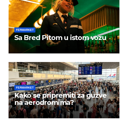
FERMARKET
Sa Bred Pitom u istom vozu
FERMARKET
Kako se pripremiti za gužve
na aerodromima?