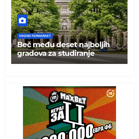
VIKEND FERMARKET
V
Beč među deset najboljih
T
i
gradova za studiranje
t