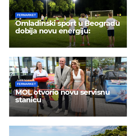
FERMARKET
Omladinski sport u Beogradu
dobija novu energiju:
FERMARKET
MOL otvorio novu servisnu
stanicu