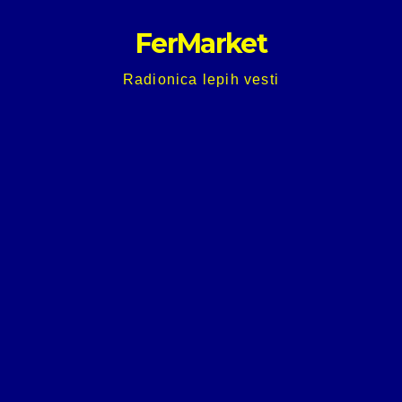
Skip
FerMarket
to
content
Radionica lepih vesti