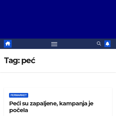
Tag:
peć
FERMARKET
Peći su zapaljene, kampanja je
počela