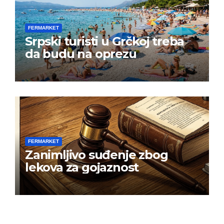
FERMARKET
Srpski turisti u Grčkoj treba
da budu na oprezu
FERMARKET
Zanimljivo suđenje zbog
lekova za gojaznost