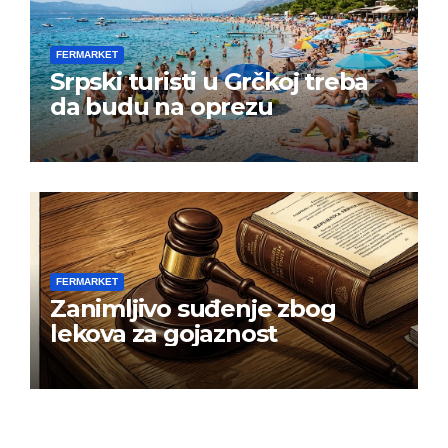
FERMARKET
Srpski turisti u Grčkoj treba
da budu na oprezu
FERMARKET
Zanimljivo suđenje zbog
lekova za gojaznost