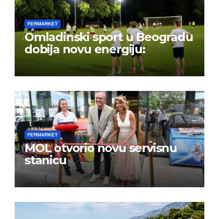
FERMARKET
Omladinski sport u Beogradu
dobija novu energiju:
FERMARKET
MOL otvorio novu servisnu
stanicu