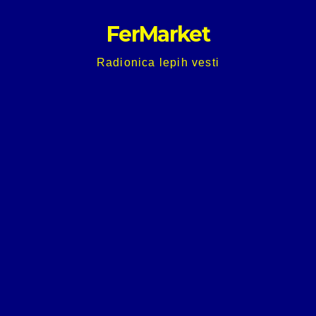
Skip
FerMarket
to
content
Radionica lepih vesti