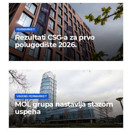
FERMARKET
Rezultati CSG-a za prvo
polugodište 2026.
VIKEND FERMARKET
MOL grupa nastavlja stazom
uspeha