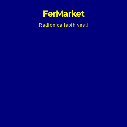
Skip
FerMarket
to
content
Radionica lepih vesti