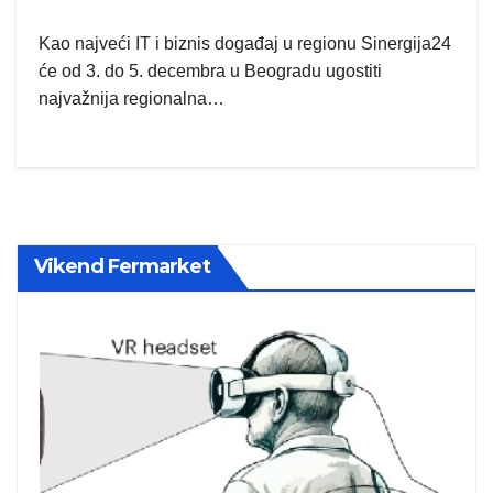
Kao najveći IT i biznis događaj u regionu Sinergija24
će od 3. do 5. decembra u Beogradu ugostiti
najvažnija regionalna…
Vikend Fermarket