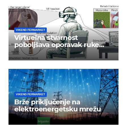
VIKEND FERMARKET
Virtuelna stvarnost
poboljšava oporavak ruke
nakon moždanog udara
VIKEND FERMARKET
Brže priključenje na
elektroenergetsku mrežu