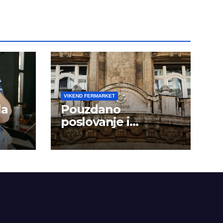
VIKEND FERMARKET
la
Pouzdano
poslovanje i
kontinuitet rasta
om
dini