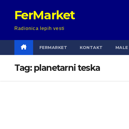
Skip
FerMarket
to
content
Radionica lepih vesti
FERMARKET
KONTAKT
MALE 
Tag:
planetarni teska