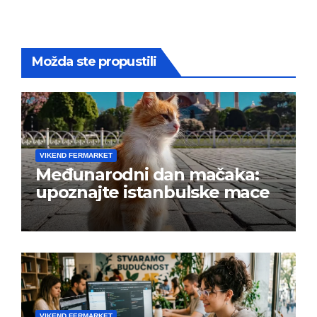
Možda ste propustili
VIKEND FERMARKET
Međunarodni dan mačaka:
upoznajte istanbulske mace
VIKEND FERMARKET