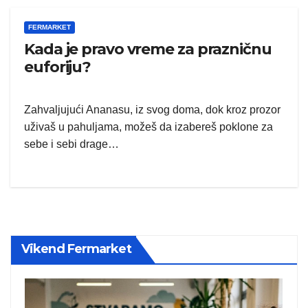
FERMARKET
Kada je pravo vreme za prazničnu
euforiju?
Zahvaljujući Ananasu, iz svog doma, dok kroz prozor
uživaš u pahuljama, možeš da izabereš poklone za
sebe i sebi drage…
Vikend Fermarket