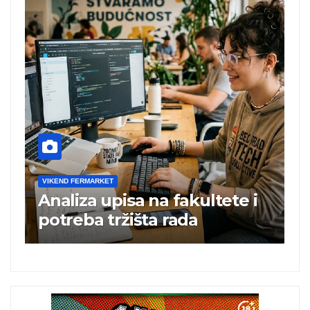
VIKEND FERMARKET
VIKEND FE
Analiza upisa na fakultete i
Charli
potreba tržišta rada
brita
album
istoj 