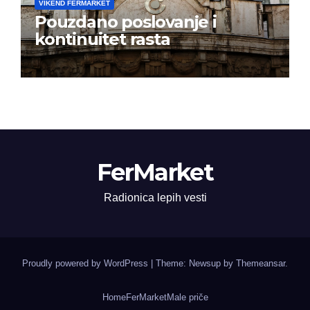
VIKEND FERMARKET
Pouzdano poslovanje i
kontinuitet rasta
FerMarket
Radionica lepih vesti
Proudly powered by WordPress
|
Theme: Newsup by
Themeansar
.
Home
FerMarket
Male priče