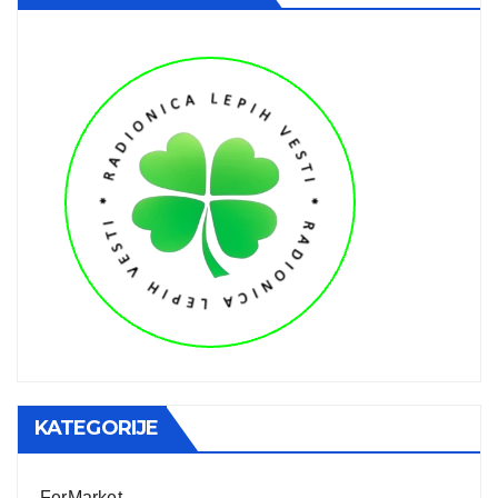
KATEGORIJE
FerMarket