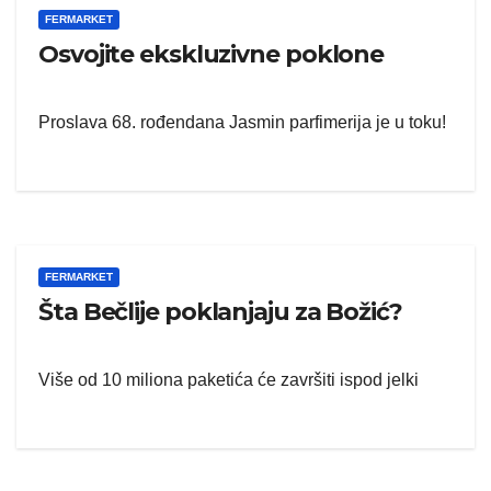
FERMARKET
Osvojite ekskluzivne poklone
Proslava 68. rođendana Jasmin parfimerija je u toku!
FERMARKET
Šta Bečlije poklanjaju za Božić?
Više od 10 miliona paketića će završiti ispod jelki