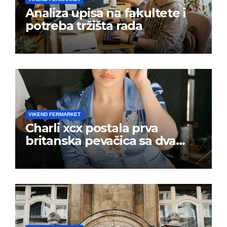
Analiza upisa na fakultete i
potreba tržišta rada
VIKEND FERMARKET
Charli xcx postala prva
britanska pevačica sa dva
albuma na prvom mestu u
istoj kalendarskoj godini