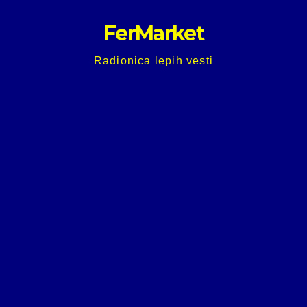
Skip
FerMarket
to
content
Radionica lepih vesti