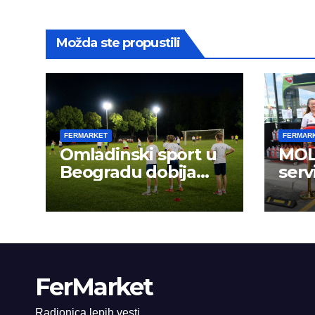
Možda ste propustili
FERMARKET
FERMAR
Omladinski sport u
MOL 
Beogradu dobija
serv
novu energiju:
FerMarket
Radionica lepih vesti