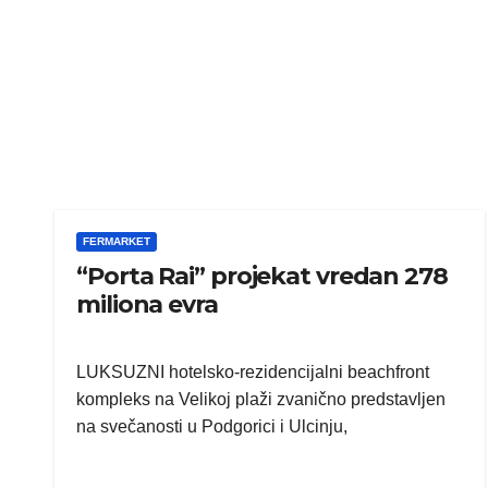
FERMARKET
“Porta Rai” projekat vredan 278
miliona evra
LUKSUZNI hotelsko-rezidencijalni beachfront
kompleks na Velikoj plaži zvanično predstavljen
na svečanosti u Podgorici i Ulcinju,