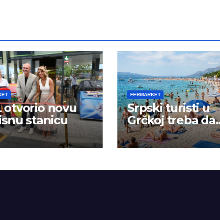
KET
FERMARKET
otvorio novu
Srpski turisti u
isnu stanicu
Grčkoj treba da
budu na oprezu