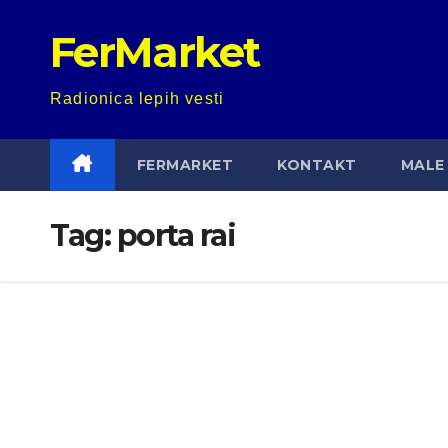
Skip
FerMarket
to
content
Radionica lepih vesti
FERMARKET
KONTAKT
MALE 
Tag:
porta rai