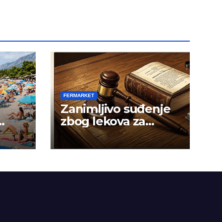
FERMARKET
Zanimljivo suđenje
zbog lekova za
gojaznost