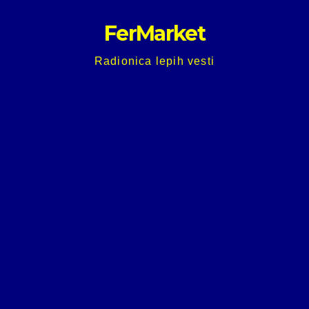
Skip
FerMarket
to
content
Radionica lepih vesti