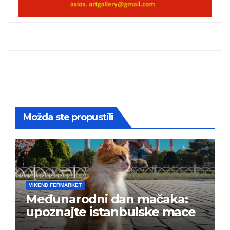
Možda ste propustili
VIKEND FERMARKET
Međunarodni dan mačaka:
upoznajte istanbulske mace