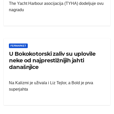
The Yacht Harbour asocijacija (TYHA) dodeljuje ovu
nagradu
FERMARKET
U Bokokotorski zaliv su uplovile
neke od najprestižnijih jahti
današnjice
Na Kalizmi je uživala i Liz Tejlor, a Bold je prva
superjahta