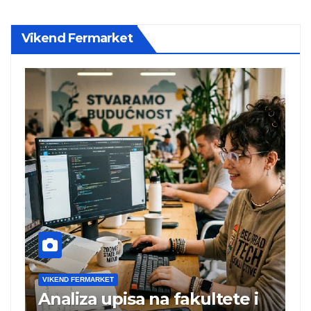
Vikend Fermarket
VIKEND FERMARKET
V
Analiza upisa na fakultete i
C