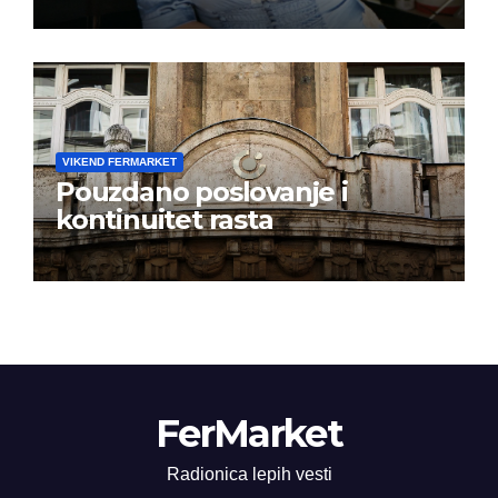
istoj kalendarskoj godini
VIKEND FERMARKET
Pouzdano poslovanje i
kontinuitet rasta
FerMarket
Radionica lepih vesti