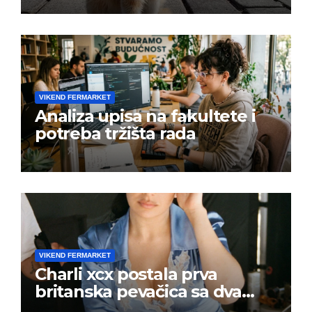
VIKEND FERMARKET
Analiza upisa na fakultete i
potreba tržišta rada
VIKEND FERMARKET
Charli xcx postala prva
britanska pevačica sa dva
albuma na prvom mestu u