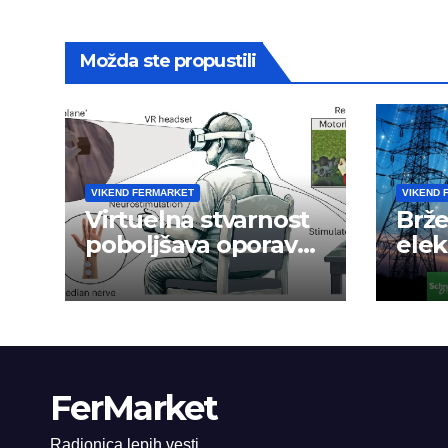
Možda ste propustili
VIKEND FERMARKET
VIKEND 
Virtuelna stvarnost
Brže
poboljšava oporavak
ele
ruke nakon
mre
moždanog udara
FerMarket
Radionica lepih vesti