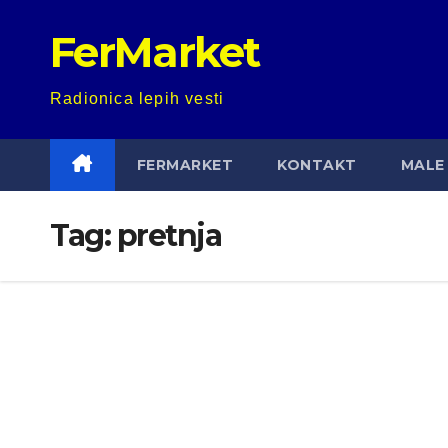
Skip
FerMarket
to
content
Radionica lepih vesti
FERMARKET
KONTAKT
MALE 
Tag:
pretnja