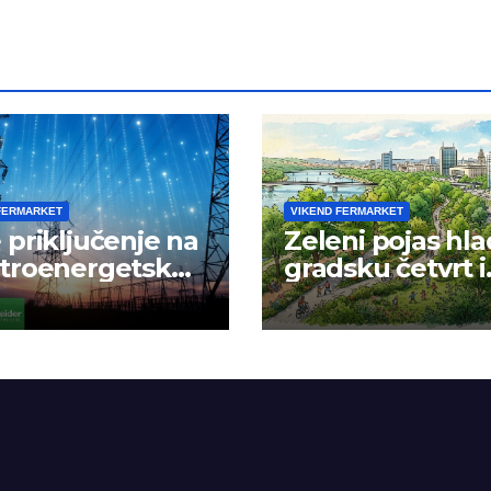
FERMARKET
VIKEND FERMARKET
 priključenje na
Zeleni pojas hla
ktroenergetsku
gradsku četvrt i
žu
okolinu