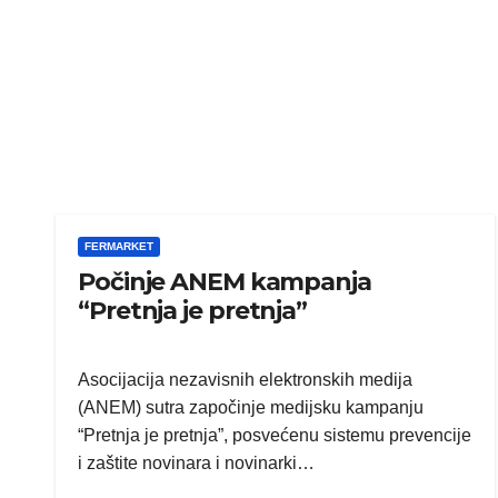
FERMARKET
Počinje ANEM kampanja
“Pretnja je pretnja”
Asocijacija nezavisnih elektronskih medija
(ANEM) sutra započinje medijsku kampanju
“Pretnja je pretnja”, posvećenu sistemu prevencije
i zaštite novinara i novinarki…