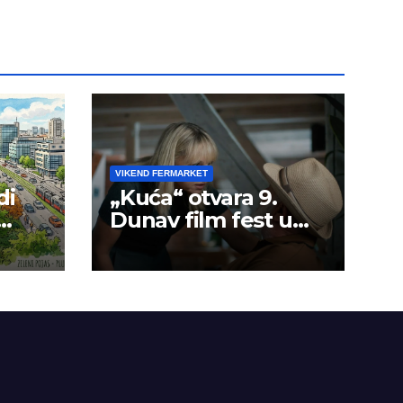
VIKEND FERMARKET
di
„Kuća“ otvara 9.
Dunav film fest u
Smederevu