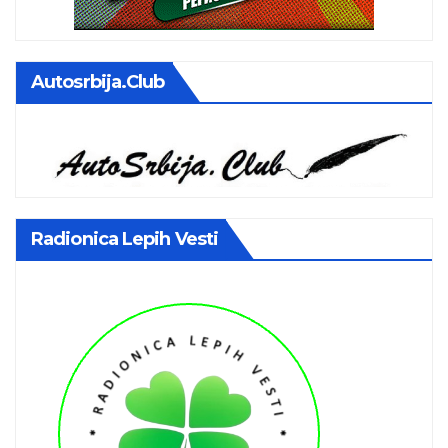
Autosrbija.club
Radionica Lepih Vesti