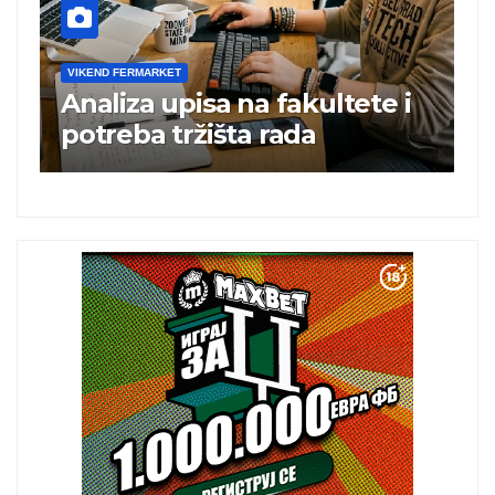
VIKEND FERMARKET
V
Analiza upisa na fakultete i
C
e
potreba tržišta rada
b
a
i