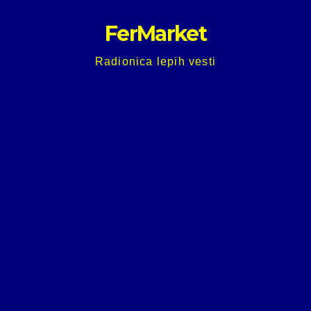
Skip
FerMarket
to
content
Radionica lepih vesti