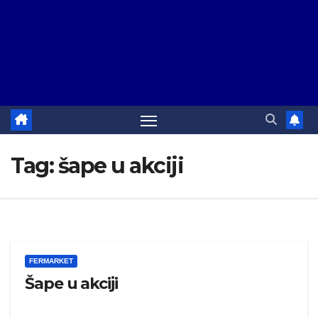
Tag:
šape u akciji
FERMARKET
Šape u akciji