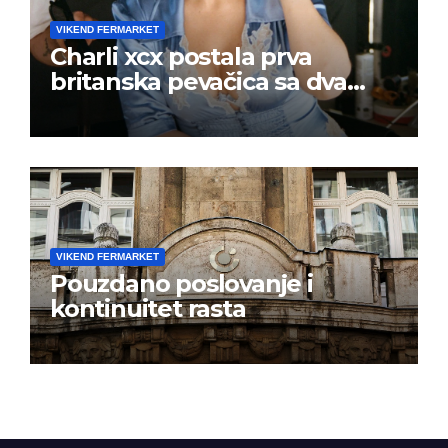
VIKEND FERMARKET
Charli xcx postala prva
britanska pevačica sa dva
albuma na prvom mestu u
istoj kalendarskoj godini
VIKEND FERMARKET
Pouzdano poslovanje i
kontinuitet rasta