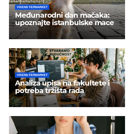
VIKEND FERMARKET
Međunarodni dan mačaka:
upoznajte istanbulske mace
VIKEND FERMARKET
Analiza upisa na fakultete i
potreba tržišta rada