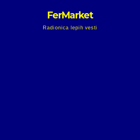
Skip
FerMarket
to
content
Radionica lepih vesti