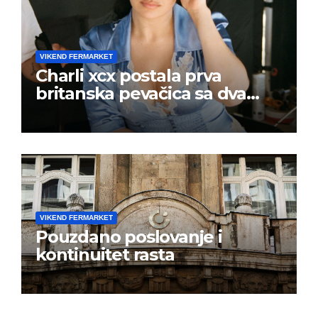
VIKEND FERMARKET
Charli xcx postala prva
britanska pevačica sa dva
albuma na prvom mestu u
istoj kalendarskoj godini
VIKEND FERMARKET
Pouzdano poslovanje i
kontinuitet rasta