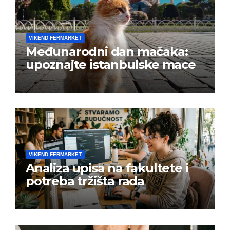
VIKEND FERMARKET
Međunarodni dan mačaka:
upoznajte istanbulske mace
VIKEND FERMARKET
Analiza upisa na fakultete i
potreba tržišta rada