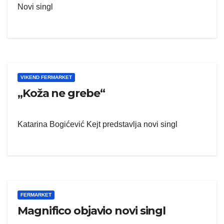
Novi singl
VIKEND FERMARKET
„Koža ne grebe“
Katarina Bogićević Kejt predstavlja novi singl
FERMARKET
Magnifico objavio novi singl