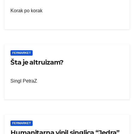
Korak po korak
FERMARKET
Šta je altruizam?
Singl PetraZ
FERMARKET
Humanitarna vinil singlica “Jedra”