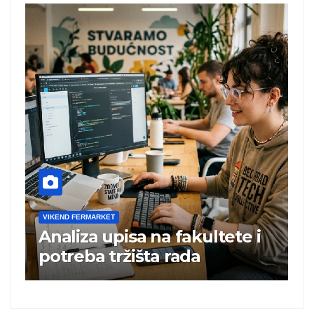
VIKEND FERMARKET
V
Analiza upisa na fakultete i
C
e
potreba tržišta rada
b
a
i