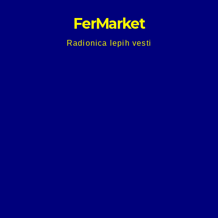
Skip
FerMarket
to
content
Radionica lepih vesti