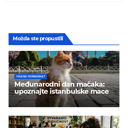
Možda ste propustili
VIKEND FERMARKET
Međunarodni dan mačaka:
upoznajte istanbulske mace