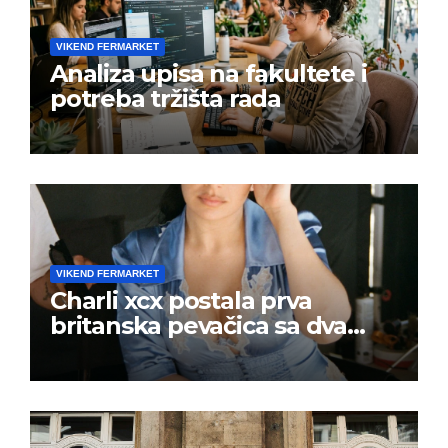
VIKEND FERMARKET
Analiza upisa na fakultete i
potreba tržišta rada
VIKEND FERMARKET
Charli xcx postala prva
britanska pevačica sa dva
albuma na prvom mestu u
istoj kalendarskoj godini