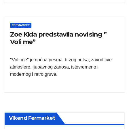
FERMARKET
Zoe Kida predstavila novi sing ”
Voli me”
"Voli me" je noćna pesma, brzog pulsa, zavodljive
atmosfere, ljubavnog zanosa, istovremeno i
modernog i retro gruva.
Vikend Fermarket