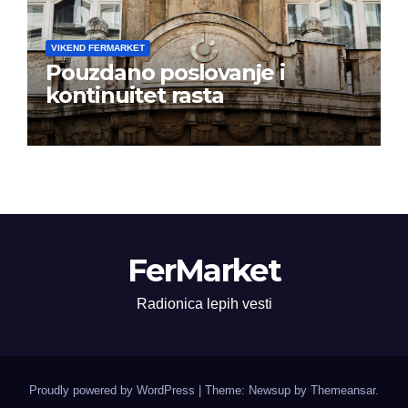
VIKEND FERMARKET
Pouzdano poslovanje i
kontinuitet rasta
FerMarket
Radionica lepih vesti
Proudly powered by WordPress
|
Theme: Newsup by
Themeansar
.