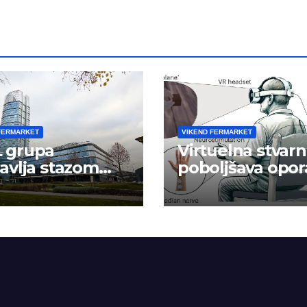
FERMARKET
VIKEND FERMARKET
 grupa
Virtuelna stvarn
avlja stazom
poboljšava opor
eha
ruke nakon
moždanog udar