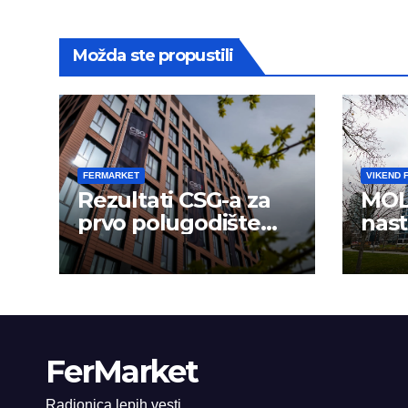
Možda ste propustili
FERMARKET
VIKEND 
Rezultati CSG-a za
MOL
prvo polugodište
nast
2026.
usp
FerMarket
Radionica lepih vesti