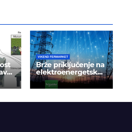
VIKEND FERMARKET
ost
Brže priključenje na
avak
elektroenergetsku
mrežu
a