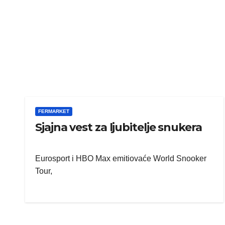
FERMARKET
Sjajna vest za ljubitelje snukera
Eurosport i HBO Max emitiovaće World Snooker
Tour,