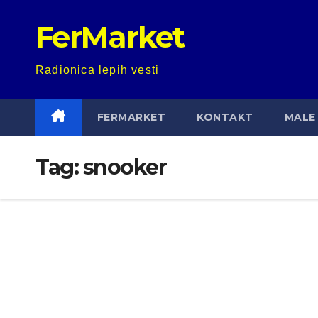
Skip
FerMarket
to
content
Radionica lepih vesti
FERMARKET
KONTAKT
MALE 
Tag:
snooker