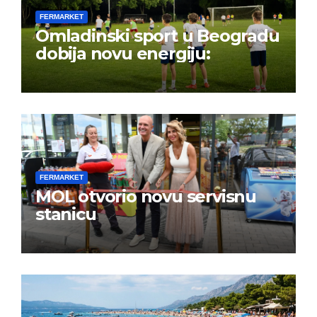
FERMARKET
Omladinski sport u Beogradu
dobija novu energiju:
FERMARKET
MOL otvorio novu servisnu
stanicu