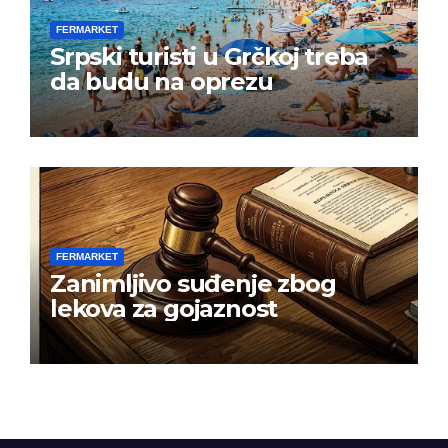
FERMARKET
Srpski turisti u Grčkoj treba
da budu na oprezu
FERMARKET
Zanimljivo suđenje zbog
lekova za gojaznost