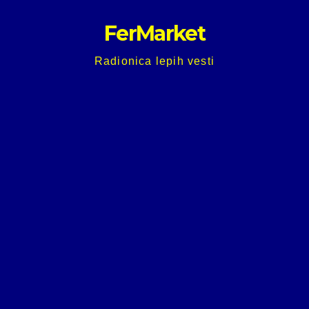
Skip
FerMarket
to
content
Radionica lepih vesti