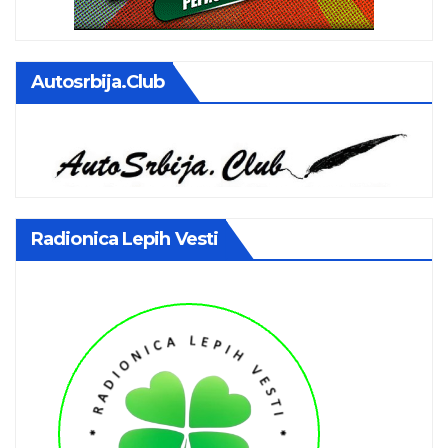
Autosrbija.club
Radionica Lepih Vesti