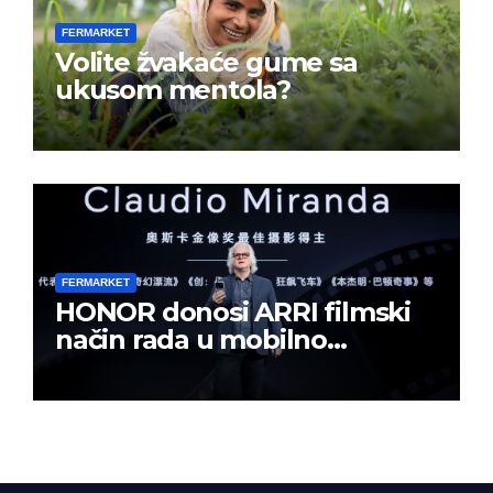
FERMARKET
Volite žvakaće gume sa
ukusom mentola?
FERMARKET
HONOR donosi ARRI filmski
način rada u mobilno
kreiranje sadržaja