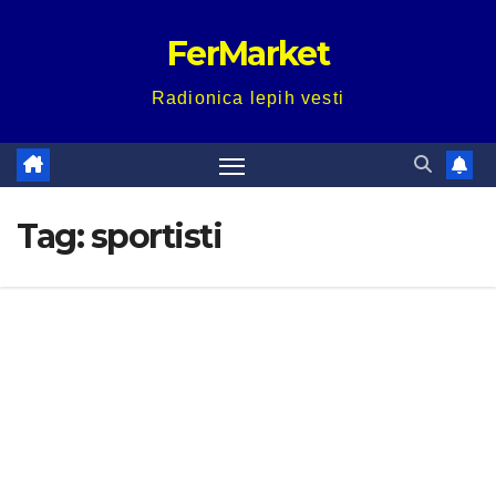
Skip
FerMarket
to
content
Radionica lepih vesti
Tag:
sportisti