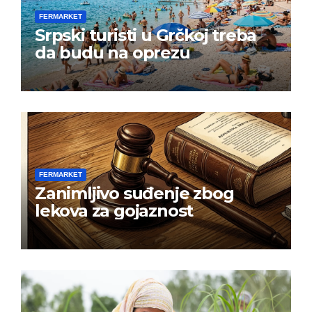
FERMARKET
Srpski turisti u Grčkoj treba
da budu na oprezu
FERMARKET
Zanimljivo suđenje zbog
lekova za gojaznost