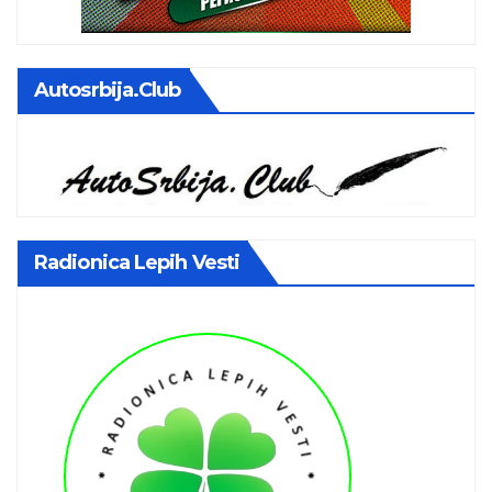
Autosrbija.club
Radionica Lepih Vesti