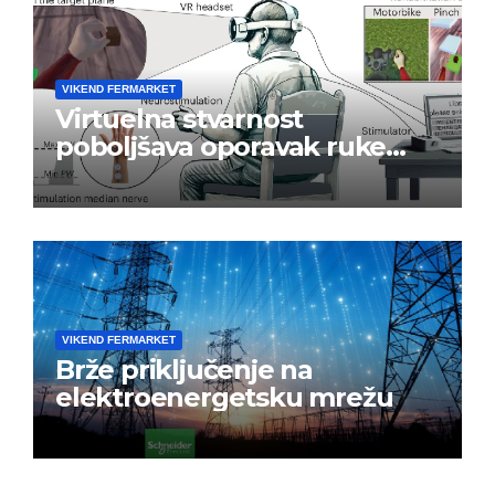
VIKEND FERMARKET
Virtuelna stvarnost
poboljšava oporavak ruke
nakon moždanog udara
VIKEND FERMARKET
Brže priključenje na
elektroenergetsku mrežu