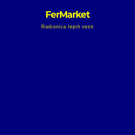
Skip
FerMarket
to
content
Radionica lepih vesti