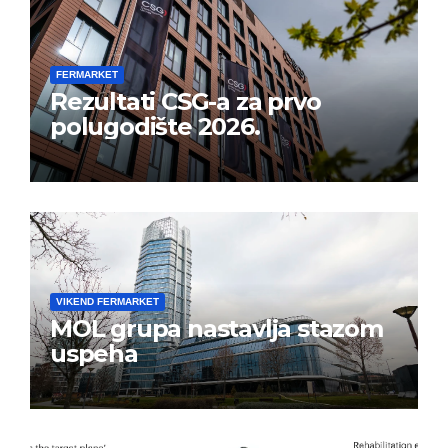
FERMARKET
Rezultati CSG-a za prvo
polugodište 2026.
VIKEND FERMARKET
MOL grupa nastavlja stazom
uspeha