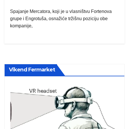
Spajanje Mercatora, koji je u vlasništvu Fortenova
grupe i Engrotuša, osnažiće tržišnu poziciju obe
kompanije,
Vikend Fermarket