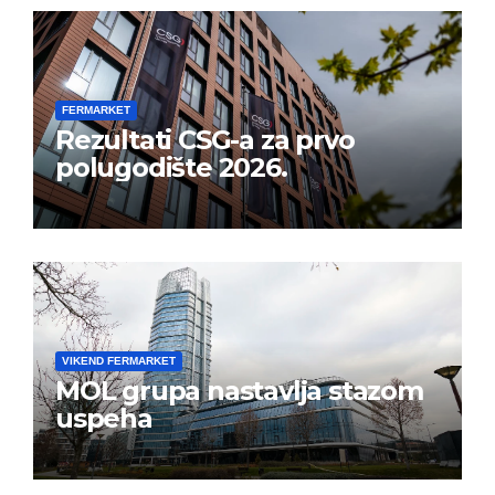
FERMARKET
Rezultati CSG-a za prvo
polugodište 2026.
VIKEND FERMARKET
MOL grupa nastavlja stazom
uspeha