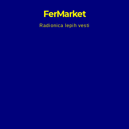
Skip
FerMarket
to
content
Radionica lepih vesti