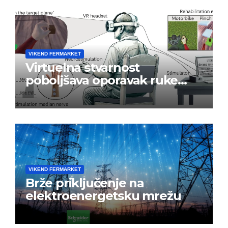
VIKEND FERMARKET
Virtuelna stvarnost
poboljšava oporavak ruke
nakon moždanog udara
VIKEND FERMARKET
Brže priključenje na
elektroenergetsku mrežu