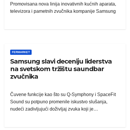
Promovisana nova linija inovativnih kućnih aparata,
televizora i pametnih zvučnika kompanije Samsung
FERMARKET
Samsung slavi deceniju liderstva
na svetskom tržištu saundbar
zvučnika
Čuvene funkcije kao što su Q-Symphony i SpaceFit
Sound su potpuno promenile iskustvo slušanja,
nudeći zadivljujući doživljaj zvuka koji je…