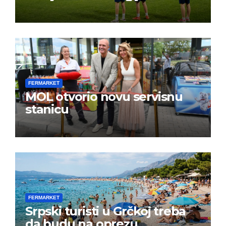
FERMARKET
MOL otvorio novu servisnu
stanicu
FERMARKET
Srpski turisti u Grčkoj treba
da budu na oprezu