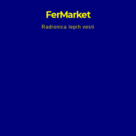
Skip
FerMarket
to
content
Radionica lepih vesti