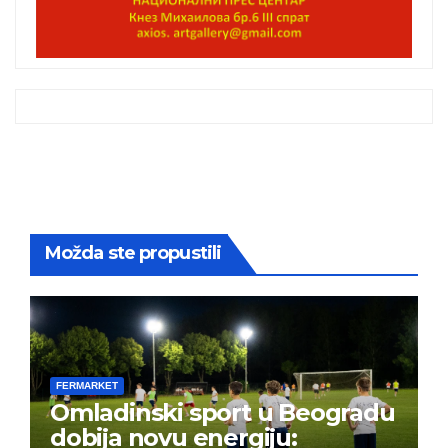
Možda ste propustili
FERMARKET
Omladinski sport u Beogradu
dobija novu energiju: