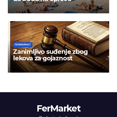
FERMARKET
Zanimljivo suđenje zbog
lekova za gojaznost
FerMarket