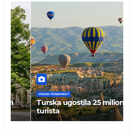
VIKEND FERMARKET
V
Turska ugostila 25 miliona
N
turista
„
i