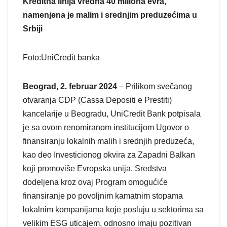
Kreditna linija vredna 40 miliona evra,
namenjena je malim i srednjim preduzećima u
Srbiji
Foto:UniCredit banka
Beograd, 2. februar 2024
– Prilikom svečanog
otvaranja CDP (Cassa Depositi e Prestiti)
kancelarije u Beogradu, UniCredit Bank potpisala
je sa ovom renomiranom institucijom Ugovor o
finansiranju lokalnih malih i srednjih preduzeća,
kao deo Investicionog okvira za Zapadni Balkan
koji promoviše Evropska unija. Sredstva
dodeljena kroz ovaj Program omogućiće
finansiranje po povoljnim kamatnim stopama
lokalnim kompanijama koje posluju u sektorima sa
velikim ESG uticajem, odnosno imaju pozitivan