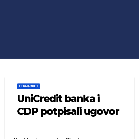
FERMARKET
UniCredit banka i
CDP potpisali ugovor