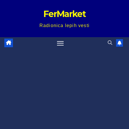
Skip
FerMarket
to
content
Radionica lepih vesti