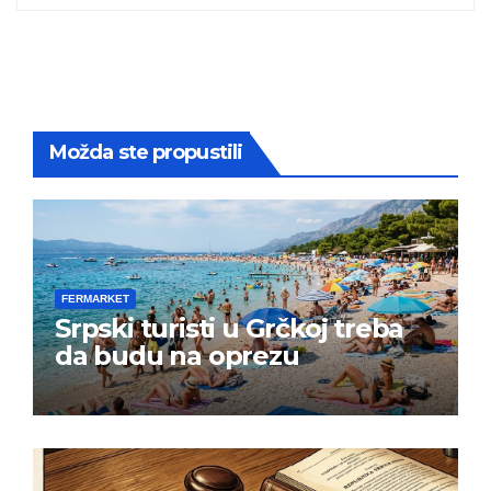
Možda ste propustili
FERMARKET
Srpski turisti u Grčkoj treba
da budu na oprezu