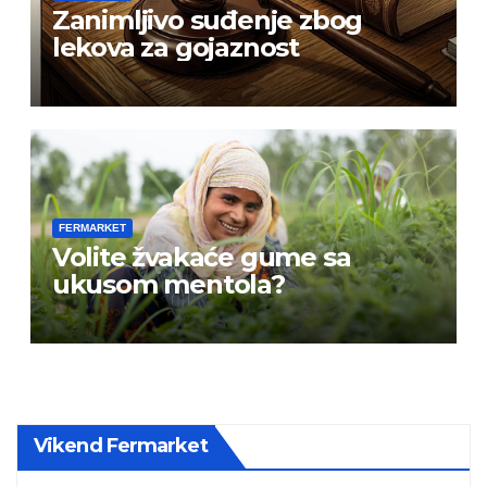
Zanimljivo suđenje zbog
lekova za gojaznost
FERMARKET
Volite žvakaće gume sa
ukusom mentola?
Vikend Fermarket