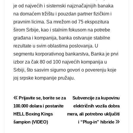
je od najvećih i sistemski najznačajnijih banaka
na domaćem tržištu i pouzdan partner fizičkim i
pravnim licima. Sa mrežom od 75 ekspozitura
širom Srbije, kao i stalnim fokusom na potrebe
građana i kompanija, banka ostvaruje stabilne
rezultate u svim oblastima poslovanja. U
segmentu korporativnog bankarstva, Banka je prvi
izbor za čak 80 od 100 najvećih kompanija u
Srbiji, što sasvim sigurno govori o poverenju koje
joj srpske kompanije pružaju.
Post
Prijavite se, borite se za
Subvencije za kupovinu
100.000 dolara i postanite
električnih vozila dobra
navigation
HELL Boxing Kings
mera, ali potrebno uključiti
šampion (VIDEO)
i “Plug-in” hibride