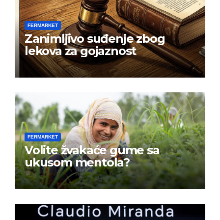
FERMARKET
Zanimljivo suđenje zbog
lekova za gojaznost
FERMARKET
Volite žvakaće gume sa
ukusom mentola?