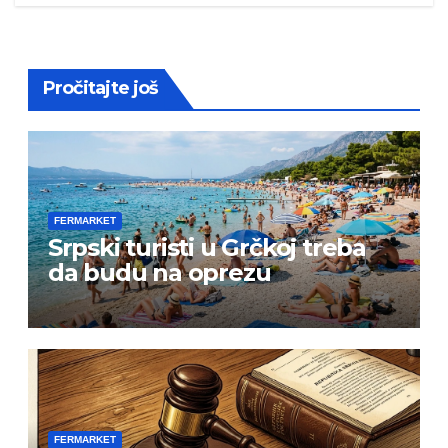
Pročitajte još
FERMARKET
Srpski turisti u Grčkoj treba
da budu na oprezu
FERMARKET