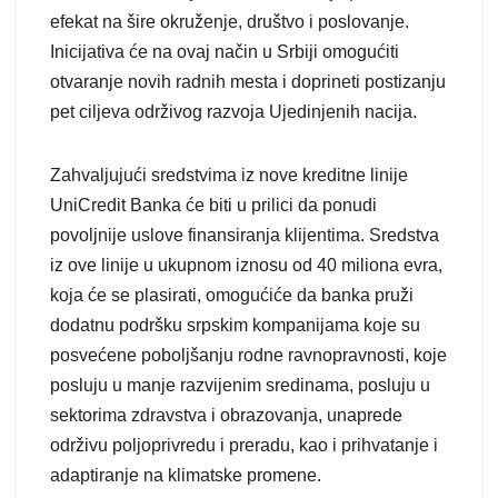
efekat na šire okruženje, društvo i poslovanje.
Inicijativa će na ovaj način u Srbiji omogućiti
otvaranje novih radnih mesta i doprineti postizanju
pet ciljeva održivog razvoja Ujedinjenih nacija.
Zahvaljujući sredstvima iz nove kreditne linije
UniCredit Banka će biti u prilici da ponudi
povoljnije uslove finansiranja klijentima. Sredstva
iz ove linije u ukupnom iznosu od 40 miliona evra,
koja će se plasirati, omogućiće da banka pruži
dodatnu podršku srpskim kompanijama koje su
posvećene poboljšanju rodne ravnopravnosti, koje
posluju u manje razvijenim sredinama, posluju u
sektorima zdravstva i obrazovanja, unaprede
održivu poljoprivredu i preradu, kao i prihvatanje i
adaptiranje na klimatske promene.