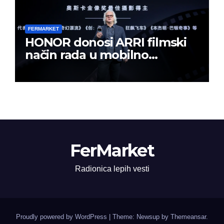
FERMARKET
HONOR donosi ARRI filmski
način rada u mobilno
kreiranje sadržaja
FerMarket
Radionica lepih vesti
Proudly powered by WordPress
|
Theme: Newsup by
Themeansar
.