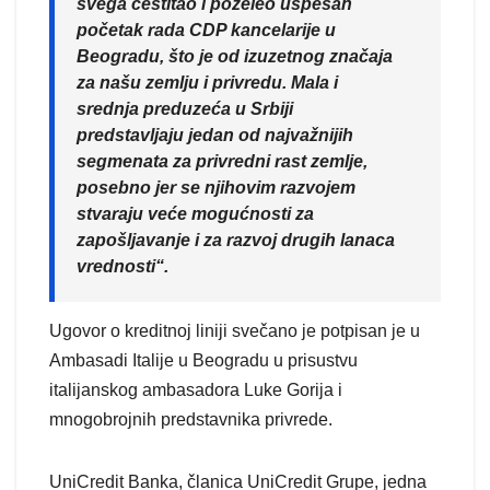
svega čestitao i poželeo uspešan
početak rada CDP kancelarije u
Beogradu, što je od izuzetnog značaja
za našu zemlju i privredu. Mala i
srednja preduzeća u Srbiji
predstavljaju jedan od najvažnijih
segmenata za privredni rast zemlje,
posebno jer se njihovim razvojem
stvaraju veće mogućnosti za
zapošljavanje i za razvoj drugih lanaca
vrednosti“.
Ugovor o kreditnoj liniji svečano je potpisan je u
Ambasadi Italije u Beogradu u prisustvu
italijanskog ambasadora Luke Gorija i
mnogobrojnih predstavnika privrede.
UniCredit Banka, članica UniCredit Grupe, jedna