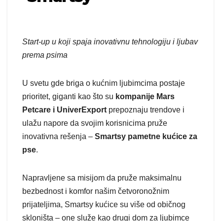
Start-up u koji spaja inovativnu tehnologiju i ljubav
prema psima
U svetu gde briga o kućnim ljubimcima postaje
prioritet, giganti kao što su
kompanije Mars
Petcare i UniverExport
prepoznaju trendove i
ulažu napore da svojim korisnicima pruže
inovativna rešenja –
Smartsy pametne kućice za
pse
.
Napravljene sa misijom da pruže maksimalnu
bezbednost i komfor našim četvoronožnim
prijateljima, Smartsy kućice su više od običnog
skloništa – one služe kao drugi dom za ljubimce