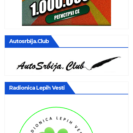
Autosrbija.club
Radionica Lepih Vesti