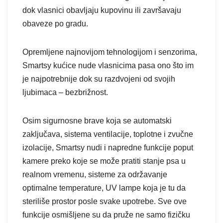
dok vlasnici obavljaju kupovinu ili završavaju
obaveze po gradu.
Opremljene najnovijom tehnologijom i senzorima,
Smartsy kućice nude vlasnicima pasa ono što im
je najpotrebnije dok su razdvojeni od svojih
ljubimaca – bezbrižnost.
Osim sigurnosne brave koja se automatski
zaključava, sistema ventilacije, toplotne i zvučne
izolacije, Smartsy nudi i napredne funkcije poput
kamere preko koje se može pratiti stanje psa u
realnom vremenu, sisteme za održavanje
optimalne temperature, UV lampe koja je tu da
steriliše prostor posle svake upotrebe. Sve ove
funkcije osmišljene su da pruže ne samo fizičku