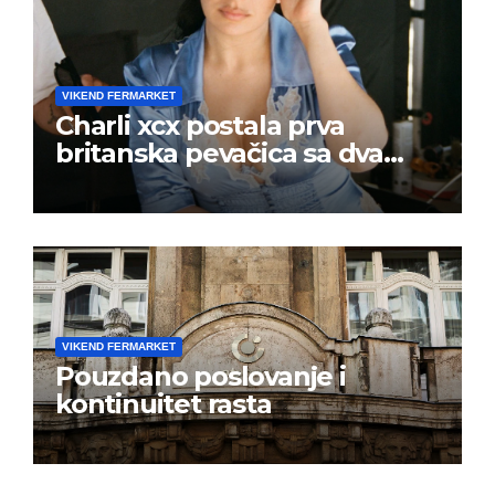
VIKEND FERMARKET
Charli xcx postala prva
britanska pevačica sa dva
albuma na prvom mestu u
istoj kalendarskoj godini
VIKEND FERMARKET
Pouzdano poslovanje i
kontinuitet rasta