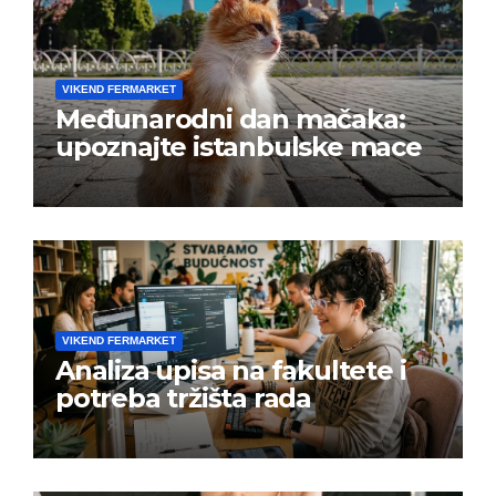
VIKEND FERMARKET
Međunarodni dan mačaka:
upoznajte istanbulske mace
VIKEND FERMARKET
Analiza upisa na fakultete i
potreba tržišta rada