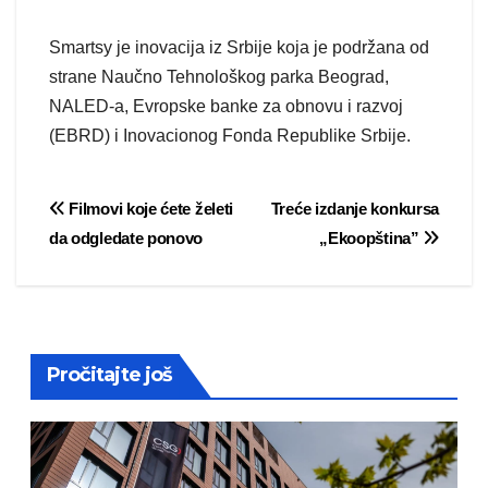
Smartsy je inovacija iz Srbije koja je podržana od
strane Naučno Tehnološkog parka Beograd,
NALED-a, Evropske banke za obnovu i razvoj
(EBRD) i Inovacionog Fonda Republike Srbije.
Post
Filmovi koje ćete želeti
Treće izdanje konkursa
da odgledate ponovo
„Ekoopština”
navigation
Pročitajte još