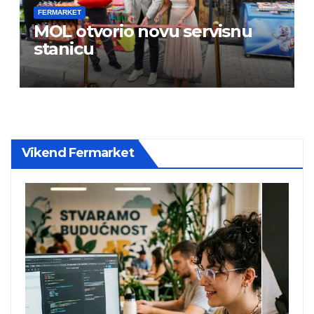
FERMARKET
MOL otvorio novu servisnu
stanicu
Vikend Fermarket