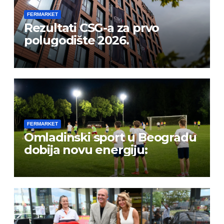
FERMARKET
Rezultati CSG-a za prvo
polugodište 2026.
FERMARKET
Omladinski sport u Beogradu
dobija novu energiju: