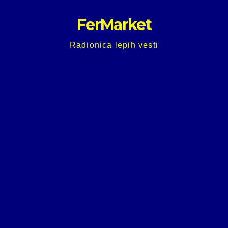
Skip
FerMarket
to
content
Radionica lepih vesti