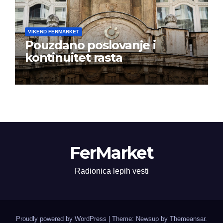
VIKEND FERMARKET
Pouzdano poslovanje i
kontinuitet rasta
FerMarket
Radionica lepih vesti
Proudly powered by WordPress
|
Theme: Newsup by
Themeansar
.