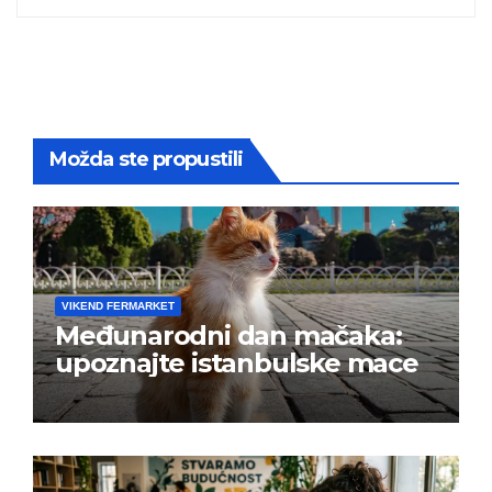
Možda ste propustili
VIKEND FERMARKET
Međunarodni dan mačaka:
upoznajte istanbulske mace