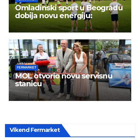
Omladinski sport u Beogradu
dobija novu energiju:
FERMARKET
MOL otvorio novu servisnu
stanicu
Vikend Fermarket