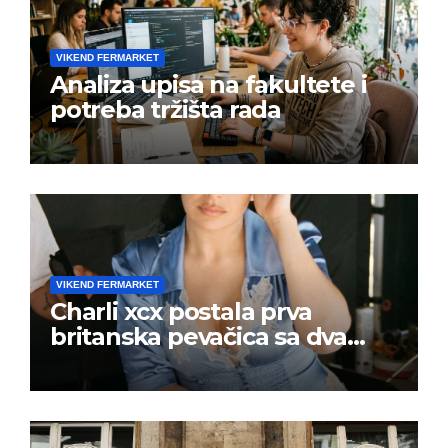
VIKEND FERMARKET
Analiza upisa na fakultete i
potreba tržišta rada
VIKEND FERMARKET
Charli xcx postala prva
britanska pevačica sa dva
albuma na prvom mestu u
istoj kalendarskoj godini