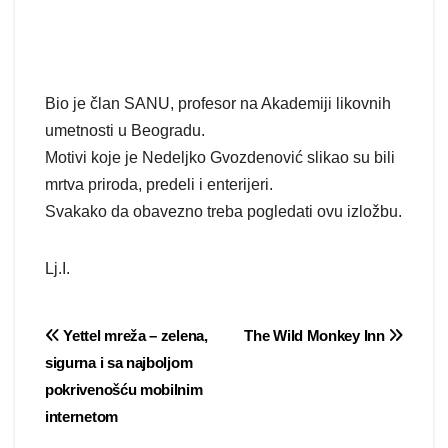
Bio je član SANU, profesor na Akademiji likovnih
umetnosti u Beogradu.
Motivi koje je Nedeljko Gvozdenović slikao su bili
mrtva priroda, predeli i enterijeri.
Svakako da obavezno treba pogledati ovu izložbu.
Lj.I.
Post
Yettel mreža – zelena,
The Wild Monkey Inn
sigurna i sa najboljom
navigation
pokrivenošću mobilnim
internetom