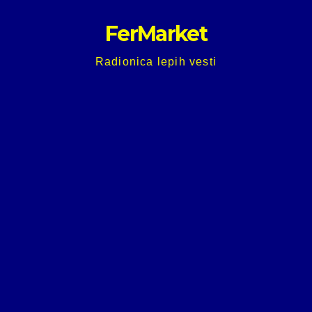
Skip
FerMarket
to
content
Radionica lepih vesti