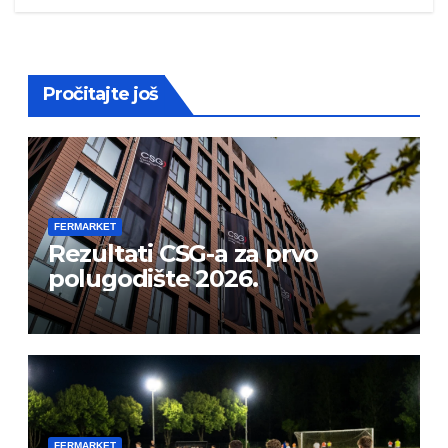
Pročitajte još
FERMARKET
Rezultati CSG-a za prvo
polugodište 2026.
FERMARKET