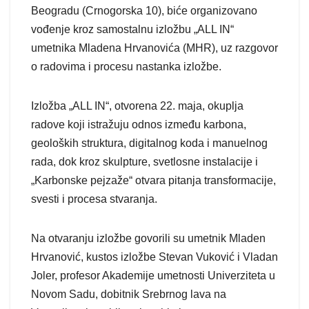
Beogradu (Crnogorska 10), biće organizovano
vođenje kroz samostalnu izložbu „ALL IN“
umetnika Mladena Hrvanovića (MHR), uz razgovor
o radovima i procesu nastanka izložbe.
Izložba „ALL IN“, otvorena 22. maja, okuplja
radove koji istražuju odnos između karbona,
geoloških struktura, digitalnog koda i manuelnog
rada, dok kroz skulpture, svetlosne instalacije i
„Karbonske pejzaže“ otvara pitanja transformacije,
svesti i procesa stvaranja.
Na otvaranju izložbe govorili su umetnik Mladen
Hrvanović, kustos izložbe Stevan Vuković i Vladan
Joler, profesor Akademije umetnosti Univerziteta u
Novom Sadu, dobitnik Srebrnog lava na