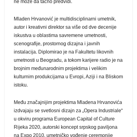
ne može da tačno predvidi.
Mladen Hrvanović je multidisciplinarni umetnik,
autor i kreativni direktor sa više od dve decenije
iskustva u oblastima savremene umetnosti,
scenografije, prostornog dizajna i javnih
instalacija. Diplomirao je na Fakultetu likovnih
umetnosti u Beogradu, a tokom karijere radio je na
brojnim međunarodnim projektima i velikim
kulturnim produkcijama u Evropi, Aziji i na Bliskom
istoku.
Među značajnijim projektima Mladena Hrvanovića
izdvajaju se svetlosni dizajn za „Opera Industriale“
u okviru programa European Capital of Culture
Rijeka 2020, autorski koncept srpskog paviljona
na Expo 2010, umetničko vođenje ceremonije