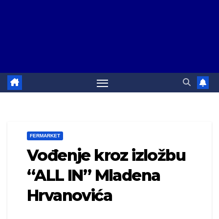
FERMARKET
Vođenje kroz izložbu
“ALL IN” Mladena
Hrvanovića