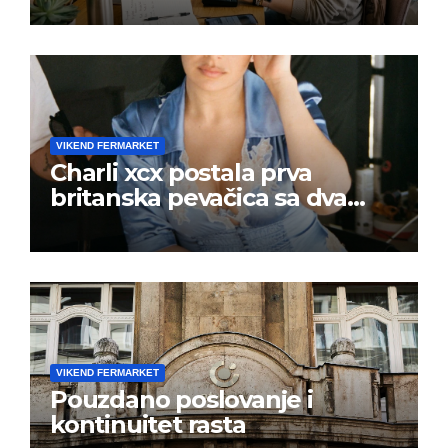
VIKEND FERMARKET
Charli xcx postala prva
britanska pevačica sa dva
albuma na prvom mestu u
istoj kalendarskoj godini
VIKEND FERMARKET
Pouzdano poslovanje i
kontinuitet rasta