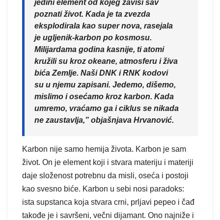
jedini element od kojeg zavisi sav
poznati život. Kada je ta zvezda
eksplodirala kao super nova, rasejala
je ugljenik-karbon po kosmosu.
Milijardama godina kasnije, ti atomi
kružili su kroz okeane, atmosferu i živa
bića Zemlje. Naši DNK i RNK kodovi
su u njemu zapisani. Jedemo, dišemo,
mislimo i osećamo kroz karbon. Kada
umremo, vraćamo ga i ciklus se nikada
ne zaustavlja,” objašnjava Hrvanović.
Karbon nije samo hemija života. Karbon je sam
život. On je element koji i stvara materiju i materiji
daje složenost potrebnu da misli, oseća i postoji
kao svesno biće. Karbon u sebi nosi paradoks:
ista supstanca koja stvara crni, prljavi pepeo i čađ
takođe je i savršeni, večni dijamant. Ono najniže i