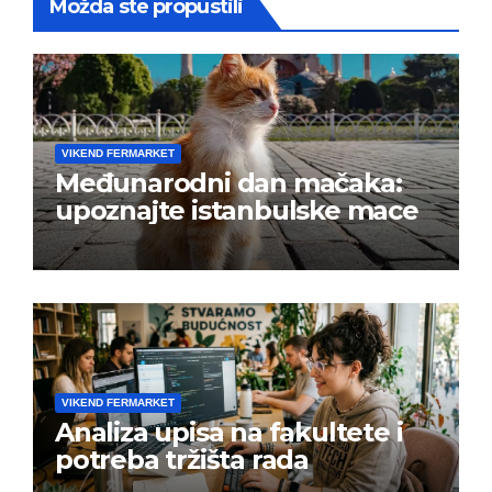
Možda ste propustili
VIKEND FERMARKET
Međunarodni dan mačaka:
upoznajte istanbulske mace
VIKEND FERMARKET
Analiza upisa na fakultete i
potreba tržišta rada