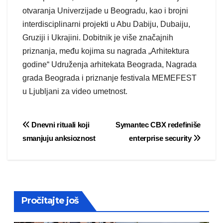
otvaranja Univerzijade u Beogradu, kao i brojni
interdisciplinarni projekti u Abu Dabiju, Dubaiju,
Gruziji i Ukrajini. Dobitnik je više značajnih
priznanja, među kojima su nagrada „Arhitektura
godine“ Udruženja arhitekata Beograda, Nagrada
grada Beograda i priznanje festivala MEMEFEST
u Ljubljani za video umetnost.
Post
Dnevni rituali koji
Symantec CBX redefiniše
smanjuju anksioznost
enterprise security
navigation
Pročitajte još