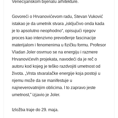
Venecijanskom bijenalu arhitekture.
Govoreći o Hrvanovićevom radu, Stevan Vuković
istakao je da umetnik stvara „isključivo onda kada
je to apsolutno neophodno“, opisujući njegov
proces kao intenzivno prevođenje fascinacije
materijalom i fenomenima u fizičku formu. Profesor
Vladan Joler osvrnuo se na energiju i razmere
Hrvanovićevih projekata, navodeći da je reč o
autoru kod kojeg je teško razdvojiti umetnost od
života. „Vrsta stvaralačke energije koja postoji u
njemu može da se manifestuje u
najneverovatnijim oblicima. I to zapravo jeste
umetnost,” izjavio je Joler.
Izložba traje do 29. maja.