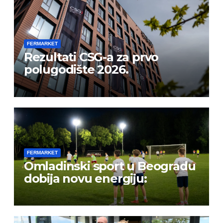
FERMARKET
Rezultati CSG-a za prvo
polugodište 2026.
FERMARKET
Omladinski sport u Beogradu
dobija novu energiju: