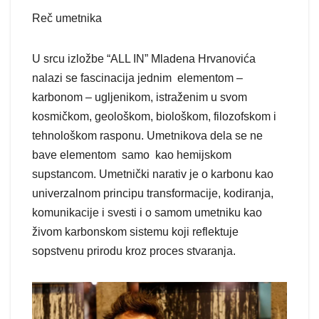
Reč umetnika
U srcu izložbe “ALL IN” Mladena Hrvanovića
nalazi se fascinacija jednim elementom –
karbonom – ugljenikom, istraženim u svom
kosmičkom, geološkom, biološkom, filozofskom i
tehnološkom rasponu. Umetnikova dela se ne
bave elementom samo kao hemijskom
supstancom. Umetnički narativ je o karbonu kao
univerzalnom principu transformacije, kodiranja,
komunikacije i svesti i o samom umetniku kao
živom karbonskom sistemu koji reflektuje
sopstvenu prirodu kroz proces stvaranja.