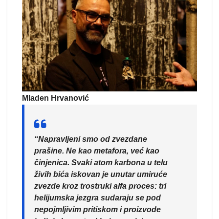
Mladen Hrvanović
“Napravljeni smo od zvezdane
prašine. Ne kao metafora, već kao
činjenica. Svaki atom karbona u telu
živih bića iskovan je unutar umiruće
zvezde kroz trostruki alfa proces: tri
helijumska jezgra sudaraju se pod
nepojmljivim pritiskom i proizvode