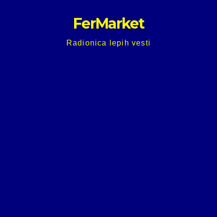
Skip
FerMarket
to
content
Radionica lepih vesti