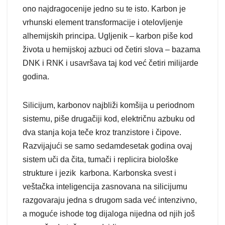
ono najdragocenije jedno su te isto. Karbon je
vrhunski element transformacije i otelovljenje
alhemijskih principa. Ugljenik – karbon piše kod
života u hemijskoj azbuci od četiri slova – bazama
DNK i RNK i usavršava taj kod već četiri milijarde
godina.
Silicijum, karbonov najbliži komšija u periodnom
sistemu, piše drugačiji kod, električnu azbuku od
dva stanja koja teče kroz tranzistore i čipove.
Razvijajući se samo sedamdesetak godina ovaj
sistem uči da čita, tumači i replicira biološke
strukture i jezik karbona. Karbonska svest i
veštačka inteligencija zasnovana na silicijumu
razgovaraju jedna s drugom sada već intenzivno,
a moguće ishode tog dijaloga nijedna od njih još