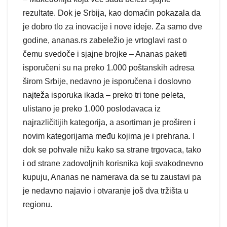
rezultate. Dok je Srbija, kao domaćin pokazala da
je dobro tlo za inovacije i nove ideje. Za samo dve
godine, ananas.rs zabeležio je vrtoglavi rast o
čemu svedoče i sjajne brojke – Ananas paketi
isporučeni su na preko 1.000 poštanskih adresa
širom Srbije, nedavno je isporučena i doslovno
najteža isporuka ikada – preko tri tone peleta,
ulistano je preko 1.000 poslodavaca iz
najrazličitijih kategorija, a asortiman je proširen i
novim kategorijama među kojima je i prehrana. I
dok se pohvale nižu kako sa strane trgovaca, tako
i od strane zadovoljnih korisnika koji svakodnevno
kupuju, Ananas ne namerava da se tu zaustavi pa
je nedavno najavio i otvaranje još dva tržišta u
regionu.