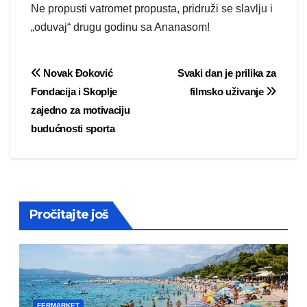
Ne propusti vatromet propusta, pridruži se slavlju i
„oduvaj“ drugu godinu sa Ananasom!
Post
Novak Đoković
Svaki dan je prilika za
Fondacija i Skoplje
filmsko uživanje
navigation
zajedno za motivaciju
budućnosti sporta
Pročitajte još
FERMARKET