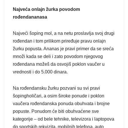
Najveća onlajn žurka povodom
rođendananasa
Najveći šoping mol, a na netu proslavlja svoj drugi
rođendan i tom prilikom priređuje pravu onlajn
žurku popusta. Ananas je pravi primer da se sreća
množi kada se deli i zato povodom njegovog
rođendana možeš da osvojiš poklon vaučer u
vrednosti i do 5.000 dinara.
Na rođendansku žurku pozvani su svi pravi
šopingholičari, a osim široke ponude i poklon
vaučera rođendanska ponuda obuhvata i brojne
popuste. Ponudom će biti obuhvaćene sve
kategorije – od bele tehnike, televizora i laptopova
do sportskih rekvizita, mobilnih telefona, auto