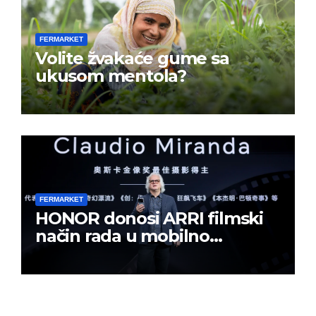
FERMARKET
Volite žvakaće gume sa
ukusom mentola?
FERMARKET
HONOR donosi ARRI filmski
način rada u mobilno
kreiranje sadržaja