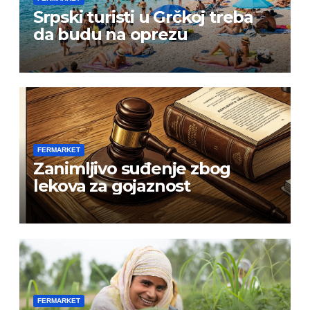
Srpski turisti u Grčkoj treba
da budu na oprezu
FERMARKET
Zanimljivo suđenje zbog
lekova za gojaznost
FERMARKET