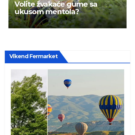
Volite žvakaće gume sa
ukusom mentola?
Vikend Fermarket