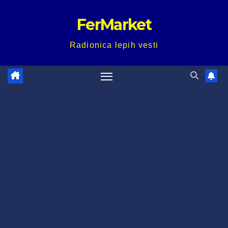
Skip
FerMarket
to
content
Radionica lepih vesti