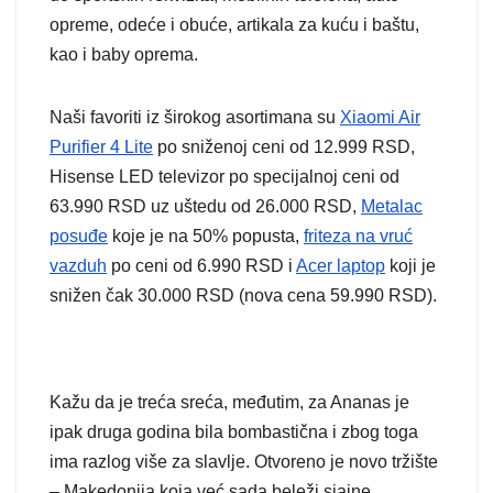
opreme, odeće i obuće, artikala za kuću i baštu,
kao i baby oprema.
Naši favoriti iz širokog asortimana su
Xiaomi Air
Purifier 4 Lite
po sniženoj ceni od 12.999 RSD,
Hisense LED televizor po specijalnoj ceni od
63.990 RSD uz uštedu od 26.000 RSD,
Metalac
posuđe
koje je na 50% popusta,
friteza na vruć
vazduh
po ceni od 6.990 RSD i
Acer laptop
koji je
snižen čak 30.000 RSD (nova cena 59.990 RSD).
Kažu da je treća sreća, međutim, za Ananas je
ipak druga godina bila bombastična i zbog toga
ima razlog više za slavlje. Otvoreno je novo tržište
– Makedonija koja već sada beleži sjajne