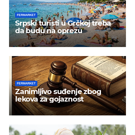
FERMARKET
Srpski turisti u Grčkoj treba
da budu na oprezu
FERMARKET
Zanimljivo suđenje zbog
lekova za gojaznost