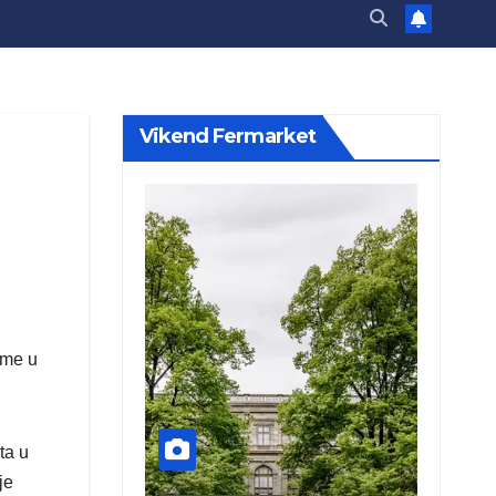
Vikend Fermarket
eme u
ta u
je