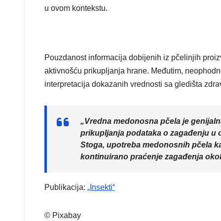
u ovom kontekstu.
Pouzdanost informacija dobijenih iz pčelinjih pr
aktivnošću prikupljanja hrane. Međutim, neophodn
interpretacija dokazanih vrednosti sa gledišta zdra
„Vredna medonosna pčela je genijaln
prikupljanja podataka o zagađenju u 
Stoga, upotreba medonosnih pčela ka
kontinuirano praćenje zagađenja okoli
Publikacija:
„Insekti“
© Pixabay