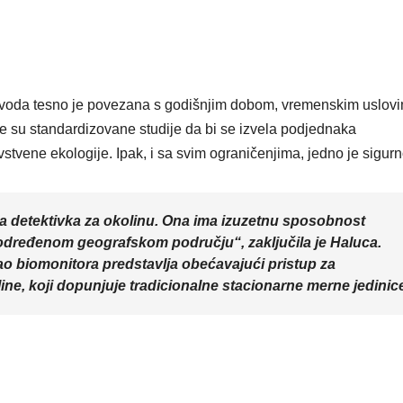
oizvoda tesno je povezana s godišnjim dobom, vremenskim uslovi
e su standardizovane studije da bi se izvela podjednaka
vstvene ekologije. Ipak, i sa svim ograničenjima, jedno je sigurn
a detektivka za okolinu. Ona ima izuzetnu sposobnost
određenom geografskom području“, zaključila je Haluca.
o biomonitora predstavlja obećavajući pristup za
ne, koji dopunjuje tradicionalne stacionarne merne jedinic