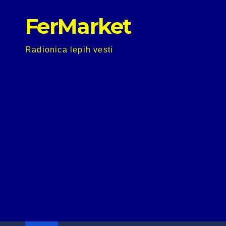
Skip
FerMarket
to
content
Radionica lepih vesti