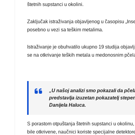
štetnih supstanci u okolini.
Zaključak istraživanja objavljenog u časopisu „Insek
posebno u vezi sa teškim metalima.
Istraživanje je obuhvatilo ukupno 19 studija objav
se na otkrivanje teških metala u medonosnim pčel
„U našoj analizi smo pokazali da pčela
predstavlja izuzetan pokazatelj step
Danijela Haluca.
S porastom otpuštanja štetnih supstanci u okolinu,
bile otkrivene, naučnici koriste specijalne detekt