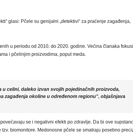
VIKEND FERMARKET
Novi fil
Odiseja
ti“ glasi: Pčele su genijalni „detektivi“ za praćenje zagađenja,
inspiriše
putovan
ljenih u periodu od 2010. do 2020. godine. Većina članaka fokusi
širom s
ama i pčelinjim proizvodima, poput meda.
ali i pre
 u celini, daleko izvan svojih pojedinačnih proizvoda,
ena zagađenja okoline u određenom regionu“, objašnjava
 povećavaju se i negativni efekti po zdravlje. Da bi ove supstan
ore tzv. biomonitore. Medonosne pčele se smatraju posebno prec