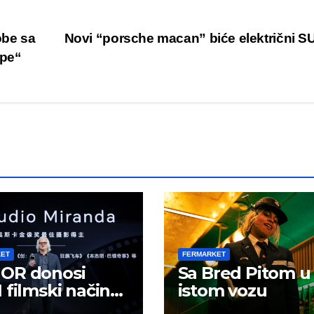
obe sa
Novi “porsche macan” biće električni 
upe“
KET
FERMARKET
OR donosi
Sa Bred Pitom u
 filmski način
istom vozu
 u mobilno