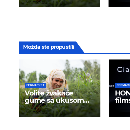
krei
Možda ste propustili
FERMARKET
FERMAR
Volite žvakaće
HON
gume sa ukusom
film
mentola?
mobi
sadr