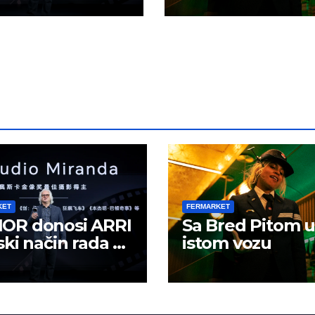
ranje sadržaja
KET
FERMARKET
OR donosi ARRI
Sa Bred Pitom u
ski način rada u
istom vozu
lno kreiranje
žaja