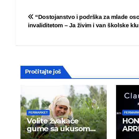
Post
“Dostojanstvo i podrška za mlade os
invaliditetom – Ja živim i van školske kl
navigation
Pročitajte još
FERMARKET
FERMAR
Volite žvakaće
HON
gume sa ukusom
ARRI
mentola?
rada