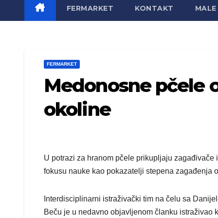
FERMARKET
KONTAKT
MALE 
FERMARKET
Medonosne pčele o
okoline
U potrazi za hranom pčele prikupljaju zagađivače 
fokusu nauke kao pokazatelji stepena zagađenja o
Interdisciplinarni istraživački tim na čelu sa Dani
Beču je u nedavno objavljenom članku istraživao ko