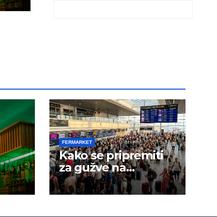
FERMARKET
Kako se pripremiti
za gužve na
aerodromima?