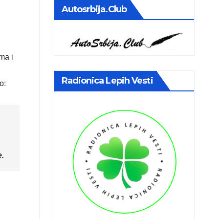
Autosrbija.club
ma i
Radionica Lepih Vesti
o:
e.