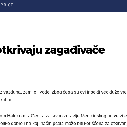
PRIČE
tkrivaju zagađivače
iz vazduha, zemlje i vode, zbog čega su ovi insekti već duže vr
koline.
jelom Halucom iz Centra za javno zdravlje Medicinskog univerzite
liko dobro i na koji način pčela može biti korišćena za otkrivan