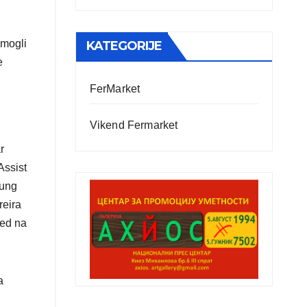
 mogli
KATEGORIJE
e
FerMarket
Vikend Fermarket
r
Assist
sung
reira
led na
a