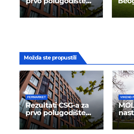
prvo polugodište
Beog
2026.
novu
Možda ste propustili
FERMARKET
VIKEND 
Rezultati CSG-a za
MOL
prvo polugodište
nast
2026.
usp