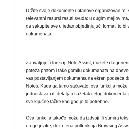
Držite svoje dokumente i planove organizovanim: 
relevantni resursi rasuti svuda: u dugim mejlovim
da sakupite sve u jedan objedinjujući format, to bi
dokumenata.
Zahvaljujući funkciji Note Assist, možete da generiš
poteza prstom i tako gomilu dokumenata na dnevnom
vas postavljanjem dokumenta na ekran podseća da
Notes. Kada ga tamo sačuvate, ova funkcija može sa
jednostavan ili detaljan sažetak celog dokumenta 
sve ključne tačke kad god je to potrebno.
Ova funkcija takođe može da izdvoji ili sumira tekst
druge jezike, dok njena potfunkcija Browsing Assi