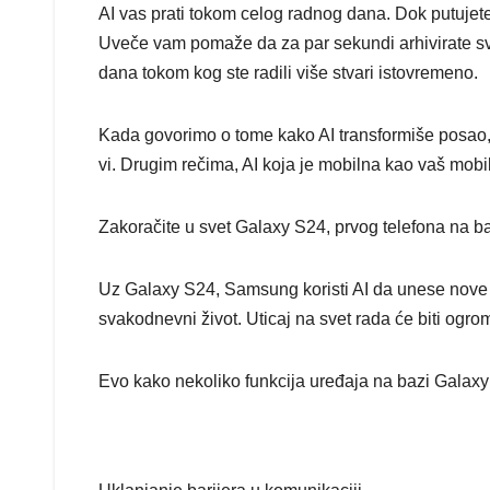
VIKEND FERMARKET
AI vas prati tokom celog radnog dana. Dok putujet
MOL gru
Uveče vam pomaže da za par sekundi arhivirate sve
dana tokom kog ste radili više stvari istovremeno.
nastavlja
stazom
Kada govorimo o tome kako AI transformiše posao,
uspeha
vi. Drugim rečima, AI koja je mobilna kao vaš mobil
Zakoračite u svet Galaxy S24, prvog telefona na ba
Uz Galaxy S24, Samsung koristi AI da unese nove d
svakodnevni život. Uticaj na svet rada će biti ogro
Evo kako nekoliko funkcija uređaja na bazi Galaxy