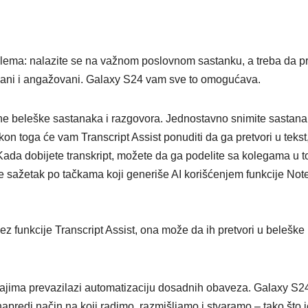
dilema: nalazite se na važnom poslovnom sastanku, a treba da pr
isani i angažovani. Galaxy S24 vam sve to omogućava.
čne beleške sastanaka i razgovora. Jednostavno snimite sastana
n toga će vam Transcript Assist ponuditi da ga pretvori u tekst
ada dobijete transkript, možete da ga podelite sa kolegama u 
e sažetak po tačkama koji generiše AI korišćenjem funkcije Not
z funkcije Transcript Assist, ona može da ih pretvori u beleške
đajima prevazilazi automatizaciju dosadnih obaveza. Galaxy S24
predi način na koji radimo, razmišljamo i stvaramo – tako što j