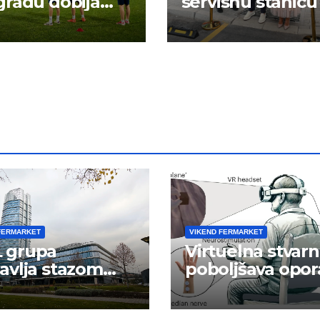
radu dobija
servisnu stanicu
 energiju:
FERMARKET
VIKEND FERMARKET
 grupa
Virtuelna stvarn
avlja stazom
poboljšava opor
eha
ruke nakon
moždanog udar