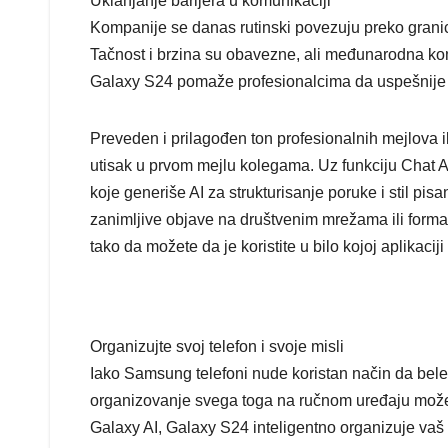
Uklanjanje barijera u komunikaciji
Kompanije se danas rutinski povezuju preko granic
Tačnost i brzina su obavezne, ali međunarodna k
Galaxy S24 pomaže profesionalcima da uspešnije sa
Preveden i prilagođen ton profesionalnih mejlova il
utisak u prvom mejlu kolegama. Uz funkciju Chat As
koje generiše AI za strukturisanje poruke i stil pisa
zanimljive objave na društvenim mrežama ili formal
tako da možete da je koristite u bilo kojoj aplikacij
Organizujte svoj telefon i svoje misli
Iako Samsung telefoni nude koristan način da bele
organizovanje svega toga na ručnom uređaju može 
Galaxy AI, Galaxy S24 inteligentno organizuje vaš t