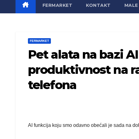
FERMARKET
KONTAKT
MALE 
FERMARKET
Pet alata na bazi 
produktivnost na 
telefona
AI funkcija koju smo odavno obećali je sada na do