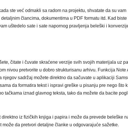
kada ste već odmakli sa radom na projektu, shvatate da su vam
a, detaljnim člancima, dokumentima u PDF formatu itd. Kad biste
 vam uštedelo sate i sate napornog pravljenja beleški i konverzij
ete, čitate i čuvate skraćene verzije svih svojih materijala uz pa
 nivou pretvorite u dobro strukturisanu arhivu. Funkcija Note 
 njegov sadržaj možete direktno da sačuvate u aplikaciji Sam
ma da formatira tekst i ispravi greške u pisanju pre nego što k
po tačkama iznad glavnog teksta, tako da možete da bacite pog
 direktno iz fizičkih knjiga i papira i može da prevede beleške n
st može da pretvori detaljne članke u odgovarajuće sažetke.