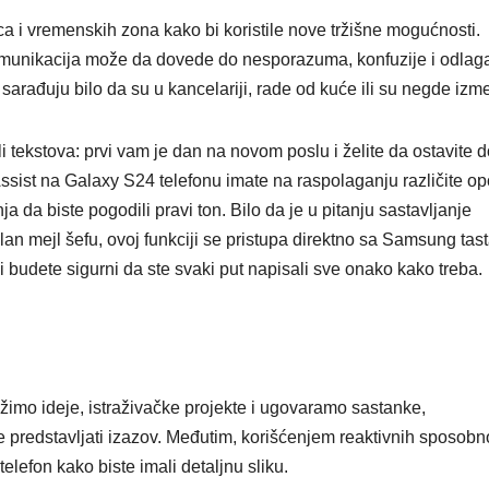
a i vremenskih zona kako bi koristile nove tržišne mogućnosti.
omunikacija može da dovede do nesporazuma, konfuzije i odlag
rađuju bilo da su u kancelariji, rade od kuće ili su negde izm
i tekstova: prvi vam je dan na novom poslu i želite da ostavite 
sist na Galaxy S24 telefonu imate na raspolaganju različite op
nja da biste pogodili pravi ton. Bilo da je u pitanju sastavljanje
an mejl šefu, ovoj funkciji se pristupa direktno sa Samsung tast
i i budete sigurni da ste svaki put napisali sve onako kako treba.
žimo ideje, istraživačke projekte i ugovaramo sastanke,
predstavljati izazov. Međutim, korišćenjem reaktivnih sposobn
elefon kako biste imali detaljnu sliku.