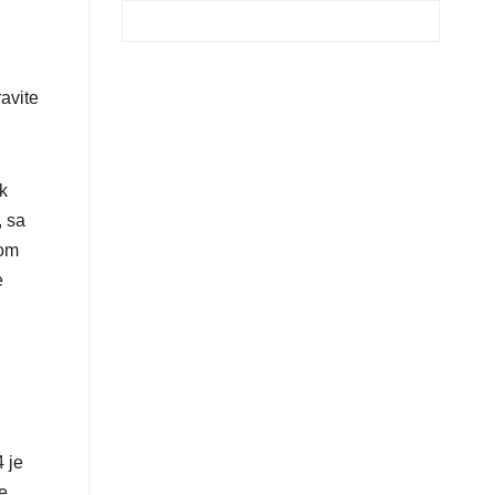
avite
k
, sa
tom
e
 je
e