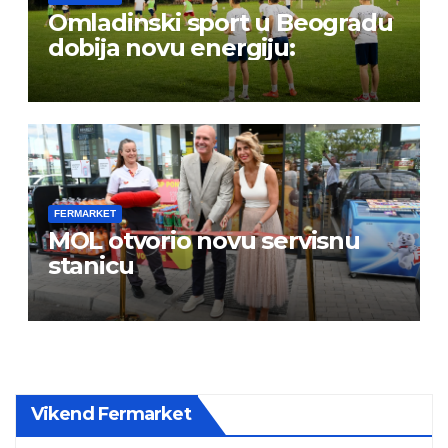
Omladinski sport u Beogradu
dobija novu energiju:
FERMARKET
MOL otvorio novu servisnu
stanicu
Vikend Fermarket