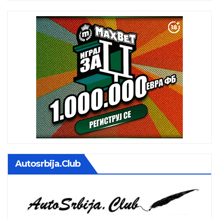
Autosrbija.club