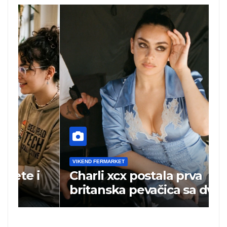
VIKEND FERMARKET
V
Charli xcx postala prva
P
britanska pevačica sa dva
k
albuma na prvom mestu u
istoj kalendarskoj godini