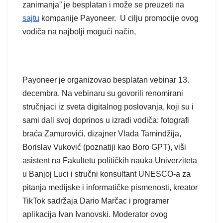
zanimanja” je besplatan i može se preuzeti na
sajtu
kompanije Payoneer. U cilju promocije ovog
vodiča na najbolji mogući način,
Payoneer je organizovao besplatan vebinar 13.
decembra. Na vebinaru su govorili renomirani
stručnjaci iz sveta digitalnog poslovanja, koji su i
sami dali svoj doprinos u izradi vodiča: fotografi
braća Zamurovići, dizajner Vlada Tamindžija,
Borislav Vuković (poznatiji kao Boro GPT), viši
asistent na Fakultetu političkih nauka Univerziteta
u Banjoj Luci i stručni konsultant UNESCO-a za
pitanja medijske i informatičke pismenosti, kreator
TikTok sadržaja Dario Marčac i programer
aplikacija Ivan Ivanovski. Moderator ovog