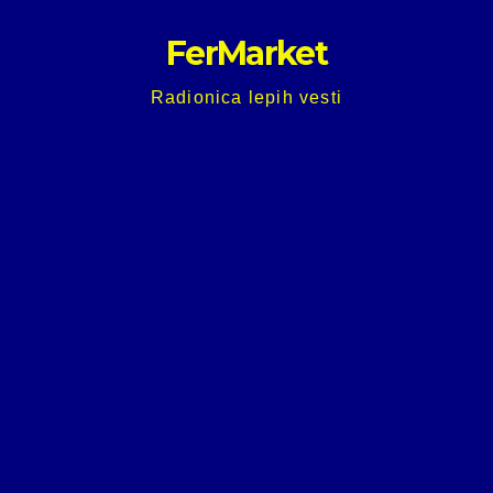
Skip
FerMarket
to
content
Radionica lepih vesti