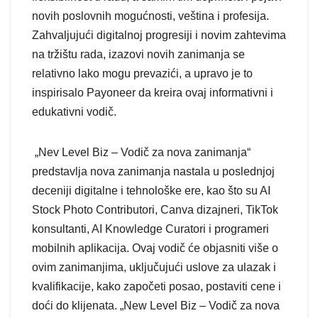
novih poslovnih mogućnosti, veština i profesija.
Zahvaljujući digitalnoj progresiji i novim zahtevima
na tržištu rada, izazovi novih zanimanja se
relativno lako mogu prevazići, a upravo je to
inspirisalo Payoneer da kreira ovaj informativni i
edukativni vodič.
„Nev Level Biz – Vodič za nova zanimanja“
predstavlja nova zanimanja nastala u poslednjoj
deceniji digitalne i tehnološke ere, kao što su AI
Stock Photo Contributori, Canva dizajneri, TikTok
konsultanti, AI Knowledge Curatori i programeri
mobilnih aplikacija. Ovaj vodič će objasniti više o
ovim zanimanjima, uključujući uslove za ulazak i
kvalifikacije, kako započeti posao, postaviti cene i
doći do klijenata. „New Level Biz – Vodič za nova