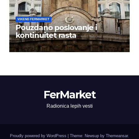
VIKEND FERMARKET
Pouzdano poslovanje i
kontinuitet rasta
FerMarket
Radionica lepih vesti
Proudly powered by WordPress
|
Theme: Newsup by
Themeansar
.