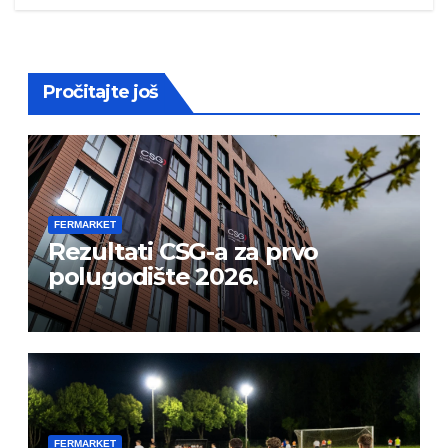
Pročitajte još
FERMARKET
Rezultati CSG-a za prvo
polugodište 2026.
FERMARKET