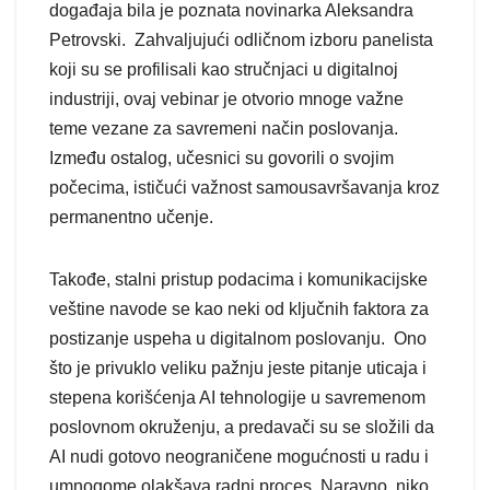
događaja bila je poznata novinarka Aleksandra
Petrovski. Zahvaljujući odličnom izboru panelista
koji su se profilisali kao stručnjaci u digitalnoj
industriji, ovaj vebinar je otvorio mnoge važne
teme vezane za savremeni način poslovanja.
Između ostalog, učesnici su govorili o svojim
počecima, ističući važnost samousavršavanja kroz
permanentno učenje.
Takođe, stalni pristup podacima i komunikacijske
veštine navode se kao neki od ključnih faktora za
postizanje uspeha u digitalnom poslovanju. Ono
što je privuklo veliku pažnju jeste pitanje uticaja i
stepena korišćenja AI tehnologije u savremenom
poslovnom okruženju, a predavači su se složili da
AI nudi gotovo neograničene mogućnosti u radu i
umnogome olakšava radni proces. Naravno, niko