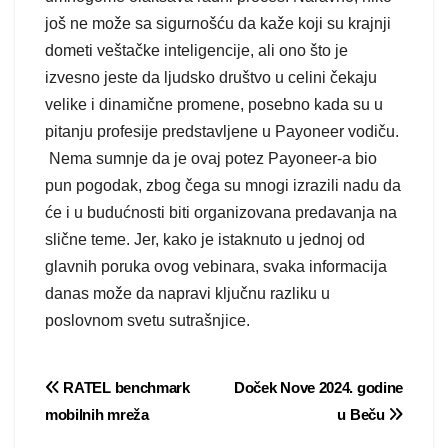
još ne može sa sigurnošću da kaže koji su krajnji
dometi veštačke inteligencije, ali ono što je
izvesno jeste da ljudsko društvo u celini čekaju
velike i dinamične promene, posebno kada su u
pitanju profesije predstavljene u Payoneer vodiču.
Nema sumnje da je ovaj potez Payoneer-a bio
pun pogodak, zbog čega su mnogi izrazili nadu da
će i u budućnosti biti organizovana predavanja na
slične teme. Jer, kako je istaknuto u jednoj od
glavnih poruka ovog vebinara, svaka informacija
danas može da napravi ključnu razliku u
poslovnom svetu sutrašnjice.
Post
RATEL benchmark
Doček Nove 2024. godine
mobilnih mreža
u Beču
navigation