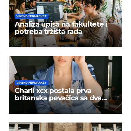
VIKEND FERMARKET
Analiza upisa na fakultete i
potreba tržišta rada
VIKEND FERMARKET
Charli xcx postala prva
britanska pevačica sa dva
albuma na prvom mestu u
istoj kalendarskoj godini