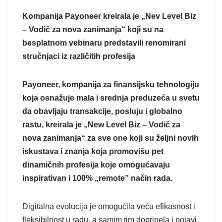
Kompanija Payoneer kreirala je „Nev Level Biz
– Vodič za nova zanimanja“ koji su na
besplatnom vebinaru predstavili renomirani
stručnjaci iz različitih profesija
Payoneer, kompanija za finansijsku tehnologiju
koja osnažuje mala i srednja preduzeća u svetu
da obavljaju transakcije, posluju i globalno
rastu, kreirala je „New Level Biz – Vodič za
nova zanimanja“ za sve one koji su željni novih
iskustava i znanja koja promovišu pet
dinamičnih profesija koje omogućavaju
inspirativan i 100%
„
remote” način rada.
Digitalna evolucija je omogućila veću efikasnost i
fleksibilnost u radu, a samim tim doprinela i pojavi