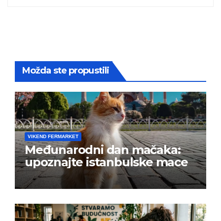
Možda ste propustili
VIKEND FERMARKET
Međunarodni dan mačaka:
upoznajte istanbulske mace