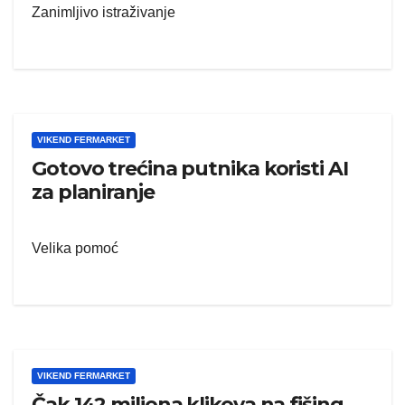
Zanimljivo istraživanje
VIKEND FERMARKET
Gotovo trećina putnika koristi AI
za planiranje
Velika pomoć
VIKEND FERMARKET
Čak 142 miliona klikova na fišing