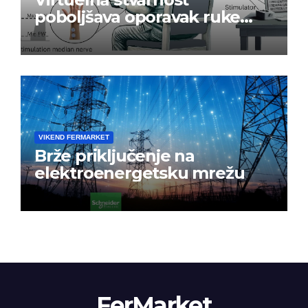
poboljšava oporavak ruke
nakon moždanog udara
VIKEND FERMARKET
Brže priključenje na
elektroenergetsku mrežu
FerMarket