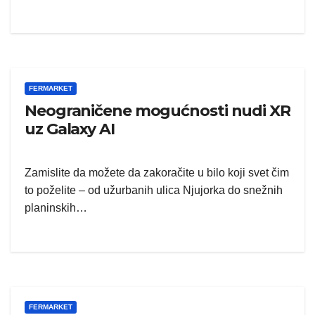
FERMARKET
Neograničene mogućnosti nudi XR
uz Galaxy AI
Zamislite da možete da zakoračite u bilo koji svet čim
to poželite – od užurbanih ulica Njujorka do snežnih
planinskih…
FERMARKET