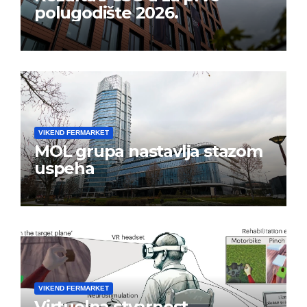
polugodište 2026.
VIKEND FERMARKET
MOL grupa nastavlja stazom
uspeha
VIKEND FERMARKET
Virtuelna stvarnost