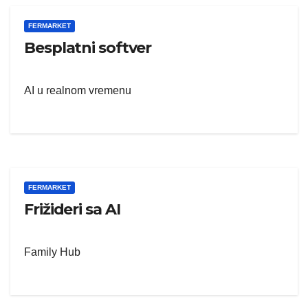
FERMARKET
Besplatni softver
AI u realnom vremenu
FERMARKET
Frižideri sa AI
Family Hub