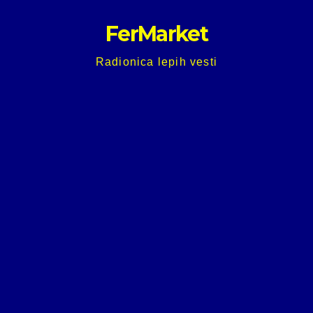
Skip
FerMarket
to
content
Radionica lepih vesti