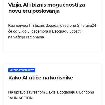
Vizija, AI i biznis mogućnosti za
novu eru poslovanja
Kao najveći IT i biznis događaj u regionu Sinergija24
će od 3. do 5. decembra u Beogradu ugostiti
najvažnija regionalna…
VIKEND FERMARKET
Kako AI utiče na korisnike
Na upravo završenom Daktela događaju u Londonu
"AI IN ACTION