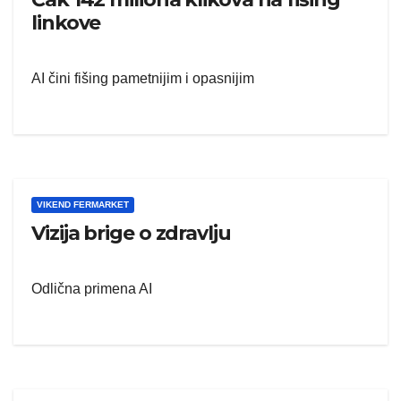
linkove
AI čini fišing pametnijim i opasnijim
VIKEND FERMARKET
Vizija brige o zdravlju
Odlična primena AI