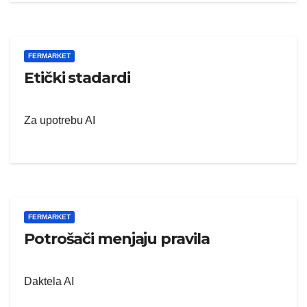
FERMARKET
Etički stadardi
Za upotrebu AI
FERMARKET
Potrošači menjaju pravila
Daktela AI