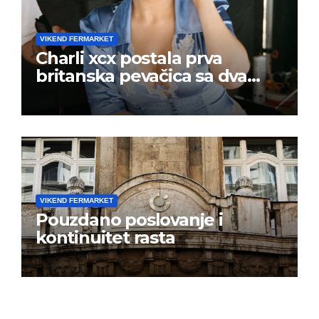
VIKEND FERMARKET
Charli xcx postala prva
britanska pevačica sa dva
albuma na prvom mestu u
istoj kalendarskoj godini
VIKEND FERMARKET
Pouzdano poslovanje i
kontinuitet rasta