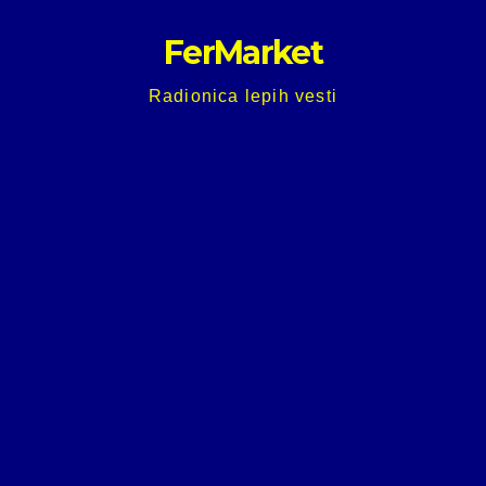
Skip
FerMarket
to
content
Radionica lepih vesti