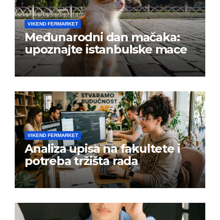
VIKEND FERMARKET
Međunarodni dan mačaka:
upoznajte istanbulske mace
VIKEND FERMARKET
Analiza upisa na fakultete i
potreba tržišta rada