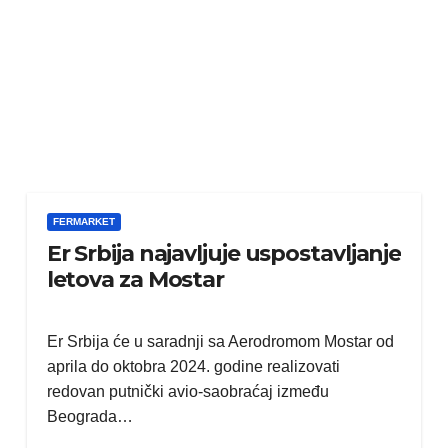
FERMARKET
Er Srbija najavljuje uspostavljanje
letova za Mostar
Er Srbija će u saradnji sa Aerodromom Mostar od
aprila do oktobra 2024. godine realizovati
redovan putnički avio-saobraćaj između
Beograda…