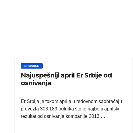
FERMARKET
Najuspešniji april Er Srbije od
osnivanja
Er Srbija je tokom aprila u redovnom saobraćaju
prevezla 303.189 putnika što je najbolji aprilski
rezultat od osnivanja kompanije 2013.…