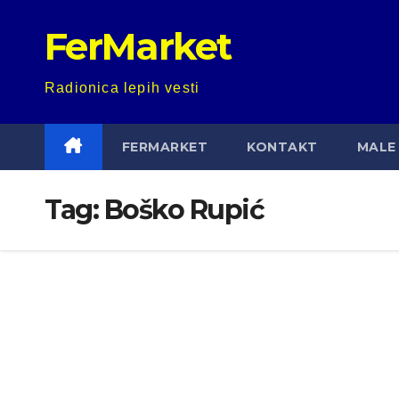
Skip
FerMarket
to
content
Radionica lepih vesti
FERMARKET
KONTAKT
MALE 
Tag:
Boško Rupić