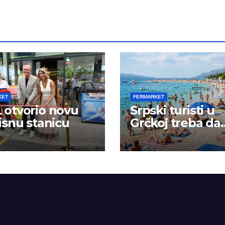
KET
FERMARKET
otvorio novu
Srpski turisti u
isnu stanicu
Grčkoj treba da
budu na oprezu