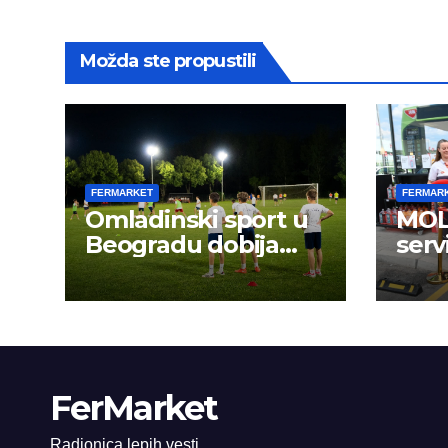
Možda ste propustili
FERMARKET
FERMAR
Omladinski sport u
MOL 
Beogradu dobija
serv
novu energiju:
FerMarket
Radionica lepih vesti