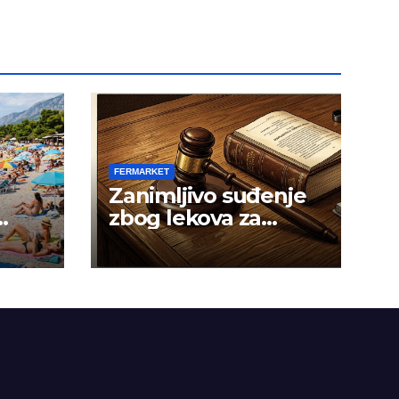
FERMARKET
Zanimljivo suđenje
zbog lekova za
gojaznost