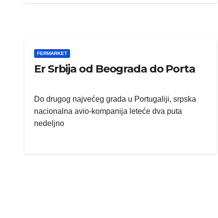
FERMARKET
Er Srbija od Beograda do Porta
Do drugog najvećeg grada u Portugaliji, srpska
nacionalna avio-kompanija leteće dva puta
nedeljno