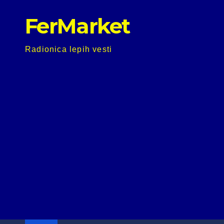
Skip
FerMarket
to
content
Radionica lepih vesti