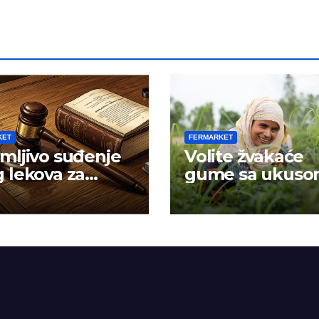
KET
FERMARKET
mljivo suđenje
Volite žvakaće
 lekova za
gume sa ukus
znost
mentola?