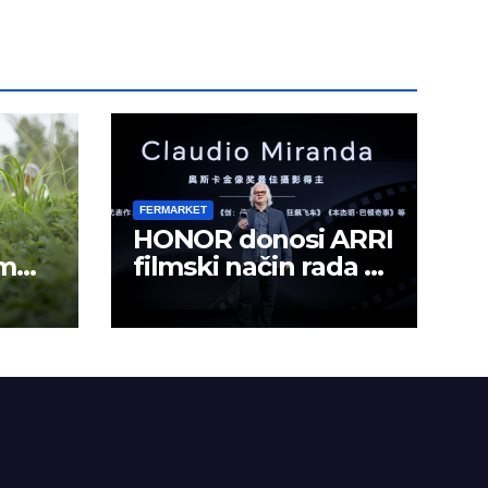
FERMARKET
HONOR donosi ARRI
om
filmski način rada u
mobilno kreiranje
sadržaja