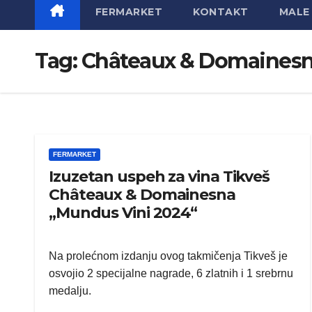
FERMARKET
KONTAKT
MALE 
Tag:
Châteaux & Domainеs
FERMARKET
Izuzetan uspeh za vina Tikveš
Châteaux & Domainеsna
,,Mundus Vini 2024“
Na prolećnom izdanju ovog takmičenja Tikveš je
osvojio 2 specijalne nagrade, 6 zlatnih i 1 srebrnu
medalju.