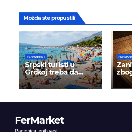
Možda ste propustili
FERMARKET
FERMAR
Srpski turisti u
Zani
Grčkoj treba da
zbog
budu na oprezu
goja
FerMarket
Radionica lepih vesti