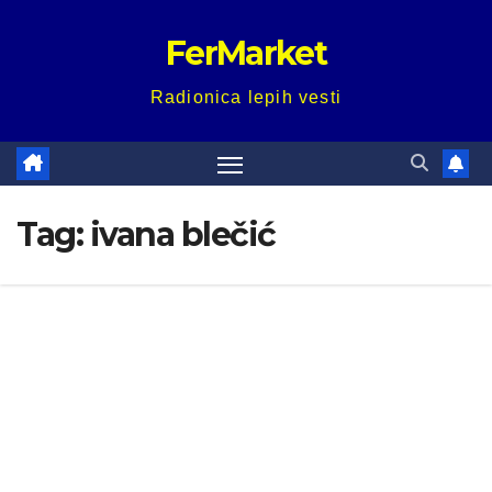
Skip
FerMarket
to
content
Radionica lepih vesti
Tag:
ivana blečić