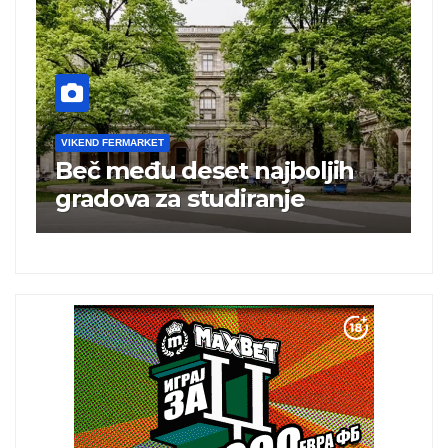
VIKEND FERMARKET
V
Beč među deset najboljih
T
i
gradova za studiranje
t