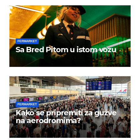
FERMARKET
Sa Bred Pitom u istom vozu
FERMARKET
Kako se pripremiti za gužve
na aerodromima?