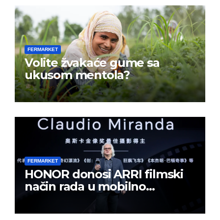
FERMARKET
Volite žvakaće gume sa
ukusom mentola?
FERMARKET
HONOR donosi ARRI filmski
način rada u mobilno
kreiranje sadržaja