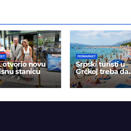
KET
FERMARKET
otvorio novu
Srpski turisti u
isnu stanicu
Grčkoj treba da
budu na oprezu