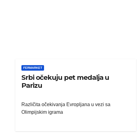
FERMARKET
Srbi očekuju pet medalja u
Parizu
Različita očekivanja Evropljana u vezi sa
Olimpijskim igrama