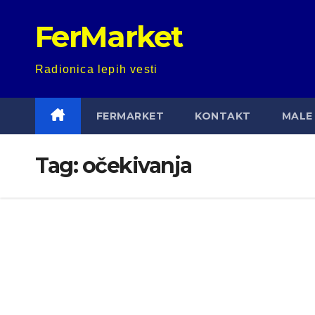
Skip
FerMarket
to
content
Radionica lepih vesti
FERMARKET
KONTAKT
MALE 
Tag:
očekivanja