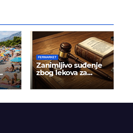
FERMARKET
Zanimljivo suđenje
zbog lekova za
gojaznost