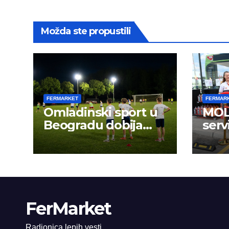
Možda ste propustili
FERMARKET
FERMAR
Omladinski sport u
MOL 
Beogradu dobija
serv
novu energiju:
FerMarket
Radionica lepih vesti